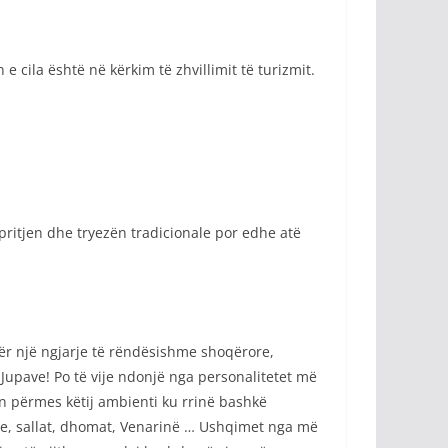
e cila është në kërkim të zhvillimit të turizmit.
kpritjen dhe tryezën tradicionale por edhe atë
për një ngjarje të rëndësishme shoqërore,
 Jupave! Po të vije ndonjë nga personalitetet më
vën përmes këtij ambienti ku rrinë bashkë
ore, sallat, dhomat, Venarinë … Ushqimet nga më