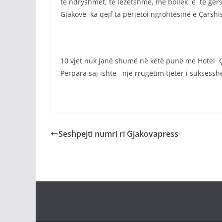
të ndryshmet, të lezetshme, me bollëk e të gërsh
Gjakovë, ka qejf ta përjetoi ngrohtësinë e Çarsh
10 vjet nuk janë shumë në këtë punë me Hotel Ç
Përpara saj ishte një rrugëtim tjetër i suksessh
Seshpejti numri ri Gjakovapress