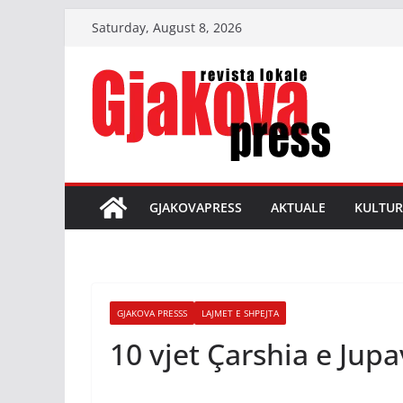
Skip
Saturday, August 8, 2026
to
content
GJAKOVAPRESS
AKTUALE
KULTUR
GJAKOVA PRESSS
LAJMET E SHPEJTA
10 vjet Çarshia e Jupa