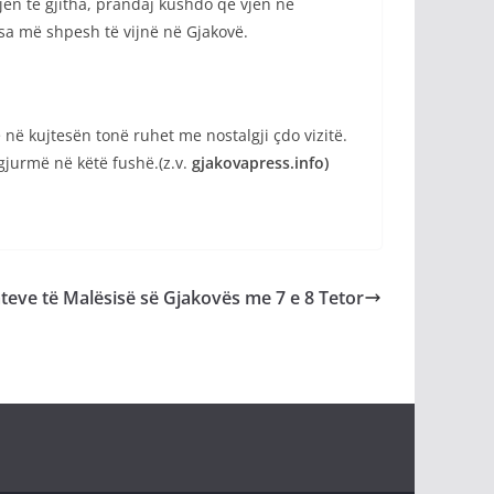
jen të gjitha, prandaj kushdo që vjen në
 sa më shpesh të vijnë në Gjakovë.
ë kujtesën tonë ruhet me nostalgji çdo vizitë.
gjurmë në këtë fushë.(z.v.
gjakovapress.info)
ateve të Malësisë së Gjakovës me 7 e 8 Tetor