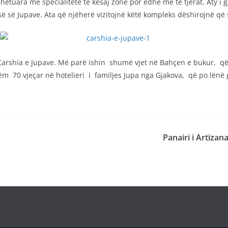
etuara me specialitete të kësaj zone por edhe me të tjerat. Aty i g
isë së Jupave. Ata që njëherë vizitojnë këtë kompleks dëshirojnë që
arshia e Jupave. Më parë ishin shumë vjet në Bahçen e bukur, që n
ëm 70 vjeçar në hotelieri i familjes Jupa nga Gjakova, që po lënë 
Panairi i Artizan