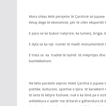
Mora shkas këtë përvjetor të Çarshisë së Jupave t
Kësaj dege të ekonomisë, për të cilën ekspertët
E para se ka bukuri natyrore, ka lumenj, brigje, 
E dyta se ka një numër të madh monumentesh kult
E treta se ka traditë të lashtë të mikpritjes dhe
bashkëkohore.
Në këto paralele vepron Hotel Çarshia e Jupave t
politike, kulturore, sportive e tjera të karakter
të larta të këtyre fushave, nuk e ka lënë pa e v
arkitektura e vjetër me dritaret e gdhendura të