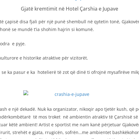
Gjatë kremtimit në Hotel Çarshia e Jupave
ë çapisë disa fjali për një punë shembull në qytetin tonë, Gjakovën 
 thonë se mundë t’ia shohim hajrin si komunë.
kodra e pyje.
urore e historike atraktive për vizitorët.
 se ka pasur e ka hotelierë të zot që dinë ti ofrojnë mysafirëve mi
ash e një dekadë. Nuk ka organizator, nikoqir apo tjetër kush, që 
it ndërkombëtarë të mos troket në ambientin atraktiv të Çarshisë së
izituar këtë ambient! Artist e sportist me nam kanë përjetuar Gjako
 drurit, strehët e gjata, rrugicën, sofrën…me ambientet bashkëkoh