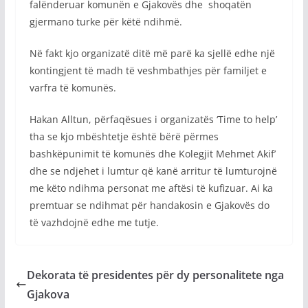
falënderuar komunën e Gjakovës dhe shoqatën
gjermano turke për këtë ndihmë.
Në fakt kjo organizatë ditë më parë ka sjellë edhe një
kontingjent të madh të veshmbathjes për familjet e
varfra të komunës.
Hakan Alltun, përfaqësues i organizatës ‘Time to help’
tha se kjo mbështetje është bërë përmes
bashkëpunimit të komunës dhe Kolegjit Mehmet Akif’
dhe se ndjehet i lumtur që kanë arritur të lumturojnë
me këto ndihma personat me aftësi të kufizuar. Ai ka
premtuar se ndihmat për handakosin e Gjakovës do
të vazhdojnë edhe me tutje.
Dekorata të presidentes për dy personalitete nga
Gjakova