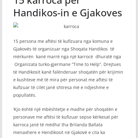
Handikos-in e Gjakoves
15 persona me aftësi të kufizuara nga komuna e
Gjakovës të organizuar nga Shoqata Handikos të
mërkurën kanë marrë nga një karrocë dhuratë nga
Organizata turko-gjermane “Time to Help”. Drejtues
të Handikosit kanë falënderuar shoqatën për krijimin
e kushteve më të mira për personat me aftësi të
kufizuar të cilët janë shtresa më e ndjeshme e
popullatës.
‘Kjo është një mbështetje e madhe për shoqatën e
personave me aftësi të kufizuar sepse kërkesat për
karroca janë të mëdha’ tha Brilanda Ballata
menaxhere e Hendikosit në Gjakovë e cila ka