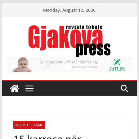
Skip
Monday, August 10, 2026
to
content
AKTUALE
LAJME
15 karroca për