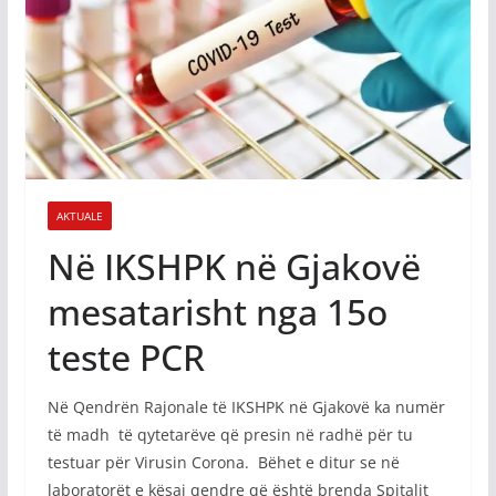
AKTUALE
Në IKSHPK në Gjakovë
mesatarisht nga 15o
teste PCR
Në Qendrën Rajonale të IKSHPK në Gjakovë ka numër
të madh të qytetarëve që presin në radhë për tu
testuar për Virusin Corona. Bëhet e ditur se në
laboratorët e kësaj qendre që është brenda Spitalit