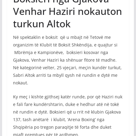
Venhar Haziri nokauton
turkun Altok
Në spektaklin e boksit që u mbajt në Tetovë me
organizim të Klubit të Boksit Shkëndija, e quajtur si
Mbrëmja e Kampionëve, boksieri kosovar nga
Gjakova, Venhar Haziri ka shënuar fitore të madhe.
Në kategorinë velter, 25 vjeçari, meçin kundër turkut,
Sabri Altok arriti ta mbyll qysh në rundin e dytë me
nokaut.
Ky meç i kishte gjithsej katër runde, por që Haziri nuk
e fali fare kundërshtarin, duke e hedhur atë në tokë
në rundin e dytë. Boksieri që u rrit në klubin Gjakova
137, tash anëtarë i klubit, ‘Arena Boxing’ nga
Shqipëria po tregon paraqitje të forta dhe duket
mjaft premtues për të ardhmen.