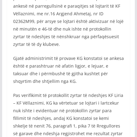
ankesë në parregullsinë e paraqitjes së lojtarit të KF
Vëllaznimi, me nr.16 Argjend Ahmetaj, nr ID
02362M99, për arsye se lojtari është aktivizuar në lojë
në minutën e 46-të dhe nuk ishte në protokollin
zyrtar të ndeshjes të nënshkruar nga përfaqësuesit
zyrtar të të dy klubeve.
Gjatë administrimit të provave KG konstatoi se ankesa
është e parashtruar në afatin ligjor, e lejuar, e
taksuar dhe i përmbushë të gjitha kushtet për
shqyrtim dhe shtjellim nga KG.
Pas verifikimit të protokollit zyrtar të ndeshjes KF Liria
– KF Vëllaznimi, KG ka vërtetuar se lojtari i lartcekur
nuk ishte i evidentuar në protokollin zyrtar para
fillimit të ndeshjes, andaj KG konstatoi se kemi
shkelje të nenit 76, paragrafi 1, pika 7 të Rregullores
së garave dhe ndeshja regjistrohet me rezultat zyrtar