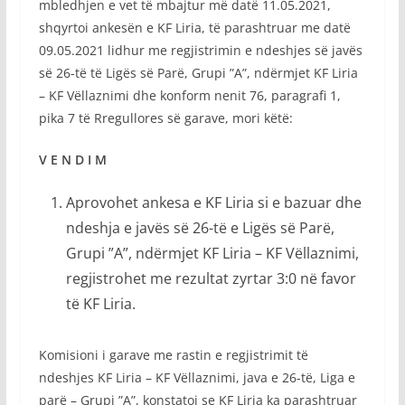
mbledhjen e vet të mbajtur më datë 11.05.2021,
shqyrtoi ankesën e KF Liria, të parashtruar me datë
09.05.2021 lidhur me regjistrimin e ndeshjes së javës
së 26-të të Ligës së Parë, Grupi ”A”, ndërmjet KF Liria
– KF Vëllaznimi dhe konform nenit 76, paragrafi 1,
pika 7 të Rregullores së garave, mori këtë:
V E N D I M
Aprovohet ankesa e KF Liria si e bazuar dhe
ndeshja e javës së 26-të e Ligës së Parë,
Grupi ”A”, ndërmjet KF Liria – KF Vëllaznimi,
regjistrohet me rezultat zyrtar 3:0 në favor
të KF Liria.
Komisioni i garave me rastin e regjistrimit të
ndeshjes KF Liria – KF Vëllaznimi, java e 26-të, Liga e
parë – Grupi ”A”, konstatoi se KF Liria ka parashtruar