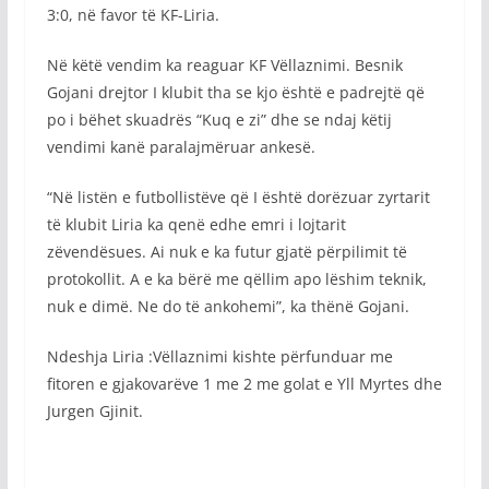
3:0, në favor të KF-Liria.
Në këtë vendim ka reaguar KF Vëllaznimi. Besnik
Gojani drejtor I klubit tha se kjo është e padrejtë që
po i bëhet skuadrës “Kuq e zi” dhe se ndaj këtij
vendimi kanë paralajmëruar ankesë.
“Në listën e futbollistëve që I është dorëzuar zyrtarit
të klubit Liria ka qenë edhe emri i lojtarit
zëvendësues. Ai nuk e ka futur gjatë përpilimit të
protokollit. A e ka bërë me qëllim apo lëshim teknik,
nuk e dimë. Ne do të ankohemi”, ka thënë Gojani.
Ndeshja Liria :Vëllaznimi kishte përfunduar me
fitoren e gjakovarëve 1 me 2 me golat e Yll Myrtes dhe
Jurgen Gjinit.