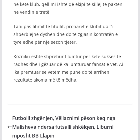
në këtë klub, qëllimi ishte që ekipi të sillej të paktën
në vendin e tretë.
Tani pas fitimit të titullit, pronarët e klubit do t’i
shpërblejnë dyshen dhe do të zgjasin kontratën e
tyre edhe për një sezon tjetër.
Kozniku është shprehur I lumtur për këtë sukses të
radhës dhe i gëzuar që ka lumturuar fansat e vet. Ai
ka premtuar se vetëm me punë do të arrihen
rezultate akoma më të mëdha.
Futbolli zhgënjen, Vëllaznimi pëson keq nga
Malisheva ndersa futsalli shkëlqen, Liburni
mposht BB Llapin