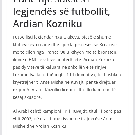
legjendës së futbollit,
Ardian Kozniku
Futbollisti legjendar nga Gjakova, pjesë e shumë
klubeve evropiane dhe i përfaqësueses së Kroacisë
me të cilën nga Franca ’98 u kthyen me të bronzten,
ikonë e HNL të viteve nëntëdhjetë, Ardian Kozniku,
pas dy viteve të kaluara në shkollën e të rinjve
Lokomotiva ku udhëhoqi U11 Lokomotiva, iu bashkua
kryetrajnerit Ante Misha në Kuvajt, për të drejtuar
ekipin Al Arabi. Kozniku kremtoj titullin kampion të
kësaj skuadre.
Al Arabi është kampioni i ri i Kuvajtit, titulli i parë pas
vitit 2002, që u arrit me dyshen e trajnerëve Ante
Mishe dhe Ardian Kozniku.