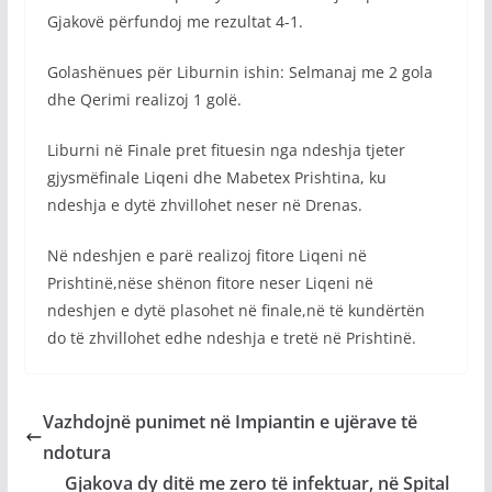
Gjakovë përfundoj me rezultat 4-1.
Golashënues për Liburnin ishin: Selmanaj me 2 gola
dhe Qerimi realizoj 1 golë.
Liburni në Finale pret fituesin nga ndeshja tjeter
gjysmëfinale Liqeni dhe Mabetex Prishtina, ku
ndeshja e dytë zhvillohet neser në Drenas.
Në ndeshjen e parë realizoj fitore Liqeni në
Prishtinë,nëse shënon fitore neser Liqeni në
ndeshjen e dytë plasohet në finale,në të kundërtën
do të zhvillohet edhe ndeshja e tretë në Prishtinë.
Vazhdojnë punimet në Impiantin e ujërave të
ndotura
Gjakova dy ditë me zero të infektuar, në Spital