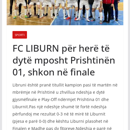
SPORTI
FC LIBURN për herë të
dytë mposht Prishtinën
01, shkon në finale
Libruni është pranë titullit kampion pasi të martën në
mbrëmje në Prishtinë u zhvillua ndeshja e dytë
gjysmëfinale e Play-Off ndërmjet Prishtina 01 dhe
Liburnit.Pas një ndeshje shumë të fortë ndeshja
përfundoj me rezultat 0-3 në të mirë të Liburnit
(pjesa e parë 0-0) dhe kështu Liburni plasohet në
Finalen e Madhe pas dy fitoreve.Ndeshja e parë në