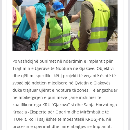
Po vazhdojnë punimet në ndërtimin e Impiantit për
Trajtimin e Ujërave të Ndotura në Gjakovë. Objektivi
dhe qëllimi specifik i këtij projekti të veçantë është të
zvogëlojë ndotjen mjedisore në Qytetin e Gjakovës
duke trajtuar ujërat e ndotura të zonës. Të angazhuar
në mbikëqyrjen e punimeve janë inxhinier të
kualifikuar nga KRU “Gjakova” si dhe Sanja Horvat nga
Kroacia -Eksperte për Operim dhe Mirëmbajtje të
ITUN-it. Roli i saj është të mbështesë KRUGJ-në, në
procesin e operimit dhe mirëmbajtjes së Impiantit,