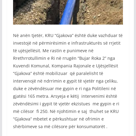
Në anën tjetër, KRU “Gjakova” është duke vazhduar të
investojë në përmirësimin e infrastrukturës së rrjetit
të ujësjellësit. Me rastin e punimeve në
Rrethrrotullimin e Ri në rrugën “Bujar Roka 2” nga
Kuvendi Komunal, Kompania Rajonale e Ujësjellësit
“Gjakova” është mobilizuar që paralelisht të
intervenojë në ndrrimin e gypit të vjetër nga çeliku,
duke e zëvëndësuar me gypin e ri nga Politileni në
gjatësi 165 metra. Arsyeja e këtij intervenimi është
zëvëndësimi i gypit të vjetër ekzistues me gypin e ri
më cilësor fi 250. Në njohtimin e saj thuhet se KRU
“Gjakova” mbetet e përkushtuar në ofrimin e
shërbimeve sa më cilësore për konsumatorët .