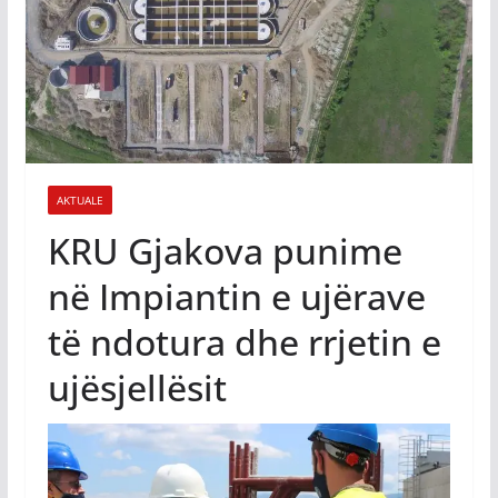
AKTUALE
KRU Gjakova punime
në Impiantin e ujërave
të ndotura dhe rrjetin e
ujësjellësit