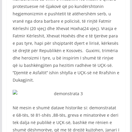
protestuesve në Gjakovë që po kundërshtonin
hegjemonizmin e pushtetit të atëhershëm serb, u
vranë nga dora barbare e policisë, të rinjtë Fatmir
Kërleshi (20 vjeç) dhe Xhevat Hoxha(24 vjeç). Vrasja e
Fatmir Kërleshit, Xhevat Hoxhës dhe e të tjerëve para
e pas tyre, hapi për shqiptarët dyert e lirisë, kërkesës
së drejtë për Republikën e Kosovës. Guximi, trimëria
dhe heroizmi I tyre, u bë inspirim I shumë të rinjve
që iu bashkëngjiten pa hezitim radhëve të UÇK-së.
’’Djemtë e Asfaltit’’ ishin shtylla e UÇK-së në Rrafshin e
Dukagjinit.
Në mesin e shumë datave historike si: demonstratat
e 68-tës, të 81-shës ,88-tës, greva e minatorëve e deri
tek dalja në publikë e UÇK-së, bashkë me rënien e
shumë dëshmorëve, që me të drejtë kujtohen, Janari I