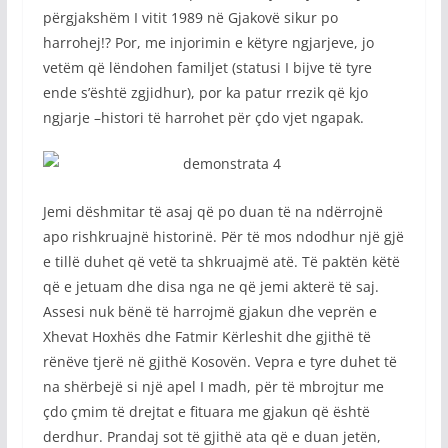
përgjakshëm I vitit 1989 në Gjakovë sikur po
harrohej!? Por, me injorimin e këtyre ngjarjeve, jo
vetëm që lëndohen familjet (statusi I bijve të tyre
ende s’është zgjidhur), por ka patur rrezik që kjo
ngjarje –histori të harrohet për çdo vjet ngapak.
Jemi dëshmitar të asaj që po duan të na ndërrojnë
apo rishkruajnë historinë. Për të mos ndodhur një gjë
e tillë duhet që vetë ta shkruajmë atë. Të paktën këtë
që e jetuam dhe disa nga ne që jemi akterë të saj.
Assesi nuk bënë të harrojmë gjakun dhe veprën e
Xhevat Hoxhës dhe Fatmir Kërleshit dhe gjithë të
rënëve tjerë në gjithë Kosovën. Vepra e tyre duhet të
na shërbejë si një apel I madh, për të mbrojtur me
çdo çmim të drejtat e fituara me gjakun që është
derdhur. Prandaj sot të gjithë ata që e duan jetën,