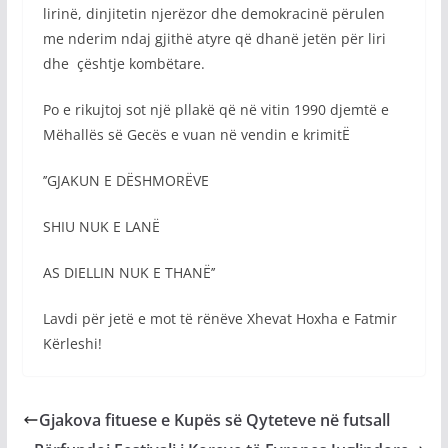
lirinë, dinjitetin njerëzor dhe demokracinë përulen
me nderim ndaj gjithë atyre që dhanë jetën për liri
dhe çështje kombëtare.
Po e rikujtoj sot një pllakë që në vitin 1990 djemtë e
Mëhallës së Gecës e vuan në vendin e krimitË
’’GJAKUN E DËSHMORËVE
SHIU NUK E LANË
AS DIELLIN NUK E THANË’’
Lavdi për jetë e mot të rënëve Xhevat Hoxha e Fatmir
Kërleshi!
Gjakova fituese e Kupës së Qyteteve në futsall