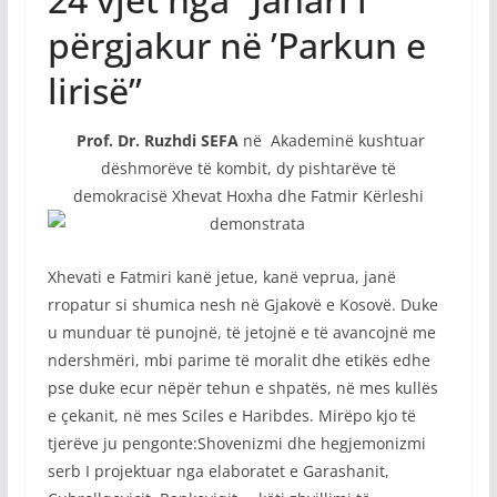
përgjakur në ’Parkun e
lirisë’’
Prof. Dr. Ruzhdi
SEFA
në
Akademinë kushtuar
dëshmorëve të kombit, dy pishtarëve të
demokracisë Xhevat Hoxha dhe Fatmir Kërleshi
Xhevati e Fatmiri kanë jetue, kanë veprua, janë
rropatur si shumica nesh në Gjakovë e Kosovë. Duke
u munduar të punojnë, të jetojnë e të avancojnë me
ndershmëri, mbi parime të moralit dhe etikës edhe
pse duke ecur nëpër tehun e shpatës, në mes kullës
e çekanit, në mes Sciles e Haribdes. Mirëpo kjo të
tjerëve ju pengonte:Shovenizmi dhe hegjemonizmi
serb I projektuar nga elaboratet e Garashanit,