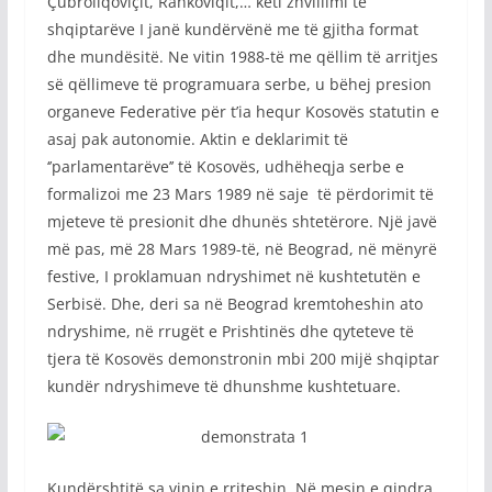
Çubrollqoviçit, Rankoviqit,… këti zhvillimi të
shqiptarëve I janë kundërvënë me të gjitha format
dhe mundësitë. Ne vitin 1988-të me qëllim të arritjes
së qëllimeve të programuara serbe, u bëhej presion
organeve Federative për t’ia hequr Kosovës statutin e
asaj pak autonomie. Aktin e deklarimit të
‘’parlamentarëve’’ të Kosovës, udhëheqja serbe e
formalizoi me 23 Mars 1989 në saje të përdorimit të
mjeteve të presionit dhe dhunës shtetërore. Një javë
më pas, më 28 Mars 1989-të, në Beograd, në mënyrë
festive, I proklamuan ndryshimet në kushtetutën e
Serbisë. Dhe, deri sa në Beograd kremtoheshin ato
ndryshime, në rrugët e Prishtinës dhe qyteteve të
tjera të Kosovës demonstronin mbi 200 mijë shqiptar
kundër ndryshimeve të dhunshme kushtetuare.
Kundërshtitë sa vinin e rriteshin. Në mesin e qindra