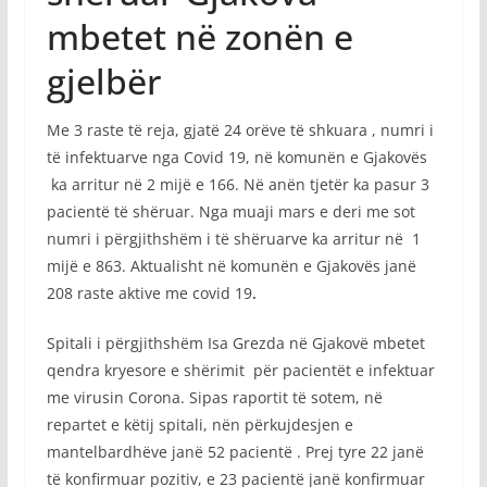
mbetet në zonën e
gjelbër
Me 3 raste të reja, gjatë 24 orëve të shkuara , numri i
të infektuarve nga Covid 19, në komunën e Gjakovës
ka arritur në 2 mijë e 166. Në anën tjetër ka pasur 3
pacientë të shëruar. Nga muaji mars e deri me sot
numri i përgjithshëm i të shëruarve ka arritur në 1
mijë e 863. Aktualisht në komunën e Gjakovës janë
208 raste aktive me covid 19
.
Spitali i përgjithshëm Isa Grezda në Gjakovë mbetet
qendra kryesore e shërimit për pacientët e infektuar
me virusin Corona. Sipas raportit të sotem, në
repartet e këtij spitali, nën përkujdesjen e
mantelbardhëve janë 52 pacientë . Prej tyre 22 janë
të konfirmuar pozitiv, e 23 pacientë janë konfirmuar