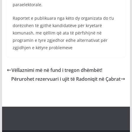
paraelektorale.
Raportet e publikuara nga këto dy organizata do t’u
dorëzohen të gjithë kandidatëve për kryetarë
komunash, me qëllim që ata të përfshijnë në
programin e tyre zgjedhor edhe alternativat për
zgjidhjen e këtyre problemeve
Vëllaznimi më në fund i tregon dhëmbët!
Përurohet rezervuari i ujit të Radoniqit në Çabrat