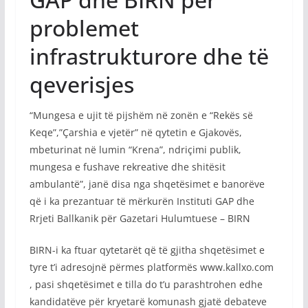
problemet
infrastrukturore dhe të
qeverisjes
“Mungesa e ujit të pijshëm në zonën e “Rekës së
Keqe”,”Çarshia e vjetër” në qytetin e Gjakovës,
mbeturinat në lumin “Krena”, ndriçimi publik,
mungesa e fushave rekreative dhe shitësit
ambulantë”, janë disa nga shqetësimet e banorëve
që i ka prezantuar të mërkurën Instituti GAP dhe
Rrjeti Ballkanik për Gazetari Hulumtuese – BIRN
BIRN-i ka ftuar qytetarët që të gjitha shqetësimet e
tyre t’i adresojnë përmes platformës www.kallxo.com
, pasi shqetësimet e tilla do t’u parashtrohen edhe
kandidatëve për kryetarë komunash gjatë debateve