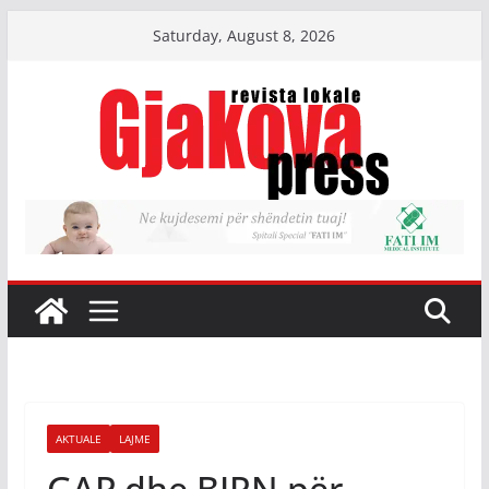
Skip
Saturday, August 8, 2026
to
content
AKTUALE
LAJME
GAP dhe BIRN për