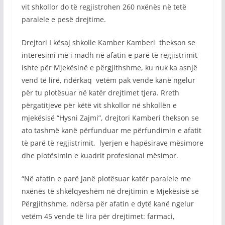
vit shkollor do të regjistrohen 260 nxënës në tetë
paralele e pesë drejtime.
Drejtori I kësaj shkolle Kamber Kamberi thekson se
interesimi më i madh në afatin e parë të regjistrimit
ishte për Mjekësinë e përgjithshme, ku nuk ka asnjë
vend të lirë, ndërkaq vetëm pak vende kanë ngelur
për tu plotësuar në katër drejtimet tjera. Rreth
përgatitjeve për këtë vit shkollor në shkollën e
mjekësisë “Hysni Zajmi”, drejtori Kamberi thekson se
ato tashmë kanë përfunduar me përfundimin e afatit
të parë të regjistrimit, lyerjen e hapësirave mësimore
dhe plotësimin e kuadrit profesional mësimor.
“Në afatin e parë janë plotësuar katër paralele me
nxënës të shkëlqyeshëm në drejtimin e Mjekësisë së
Përgjithshme, ndërsa për afatin e dytë kanë ngelur
vetëm 45 vende të lira për drejtimet: farmaci,