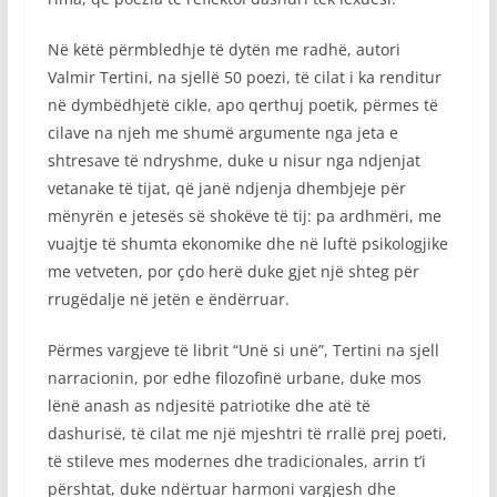
Në këtë përmbledhje të dytën me radhë, autori
Valmir Tertini, na sjellë 50 poezi, të cilat i ka renditur
në dymbëdhjetë cikle, apo qerthuj poetik, përmes të
cilave na njeh me shumë argumente nga jeta e
shtresave të ndryshme, duke u nisur nga ndjenjat
vetanake të tijat, që janë ndjenja dhembjeje për
mënyrën e jetesës së shokëve të tij: pa ardhmëri, me
vuajtje të shumta ekonomike dhe në luftë psikologjike
me vetveten, por çdo herë duke gjet një shteg për
rrugëdalje në jetën e ëndërruar.
Përmes vargjeve të librit “Unë si unë”, Tertini na sjell
narracionin, por edhe filozofinë urbane, duke mos
lënë anash as ndjesitë patriotike dhe atë të
dashurisë, të cilat me një mjeshtri të rrallë prej poeti,
të stileve mes modernes dhe tradicionales, arrin t’i
përshtat, duke ndërtuar harmoni vargjesh dhe