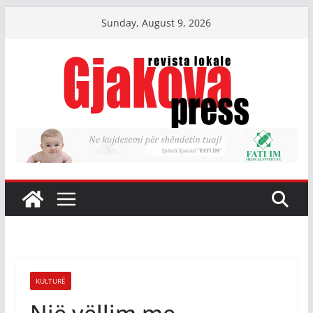
Skip
Sunday, August 9, 2026
to
content
KULTURË
Një vëllim me