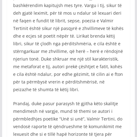
bashkërendim kapitujsh mes tyre. Vargu i tij, sikur të
deh gjatë leximit, për të mos u ndalur së lexuari deri
në faqen e fundit të librit, sepse, poezia e Valmir
Tertinit është sikur një pasqyrë e zhvillimeve të kohës
dhe e ecjes së poetit nëpër të. Lirikat brenda këtij
libri, sikur të çlodh nga përditshmëria, e cila është e
stërngarkuar me zhvillime, që herë – herë e rëndojnë
njeriun tonë. Duke shkruar me një stil karakteristik,
me metaforat e tij, autori prekë çështjet e fatit, kohës
e cila është ndalur, por edhe gëzimit, të cilin ai e fton
për ta përmbysë vrerin e përditshmërisë, në
peizazhe të shumta të këtij libri.
Prandaj, duke pasur parasysh të gjitha këto skalitje
mendimesh në vargje, mund të themi se autori i
përmbledhjes poetike “Unë si unë”, Valmir Tertini, do
vendosë raporte të qëndrueshme të komunikimit me
lexuesit dhe si e tillë hapë horizonte të tjera për