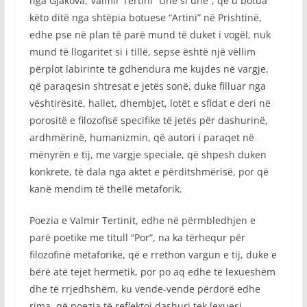
nga Gjakova, Valmir Tërtini “Unë si unë”, që u botua
këto ditë nga shtëpia botuese “Artini” në Prishtinë,
edhe pse në plan të parë mund të duket i vogël, nuk
mund të llogaritet si i tillë, sepse është një vëllim
përplot labirinte të gdhendura me kujdes në vargje,
që paraqesin shtresat e jetës sonë, duke filluar nga
vështirësitë, hallet, dhembjet, lotët e sfidat e deri në
porositë e filozofisë specifike të jetës për dashurinë,
ardhmërinë, humanizmin, që autori i paraqet në
mënyrën e tij, me vargje speciale, që shpesh duken
konkrete, të dala nga aktet e përditshmërisë, por që
kanë mendim të thellë metaforik.
Poezia e Valmir Tertinit, edhe në përmbledhjen e
parë poetike me titull “Por”, na ka tërhequr për
filozofinë metaforike, që e rrethon vargun e tij, duke e
bërë atë tejet hermetik, por po aq edhe të lexueshëm
dhe të rrjedhshëm, ku vende-vende përdorë edhe
rima, që poezia të reflektoi dashuri tek lexuesi.