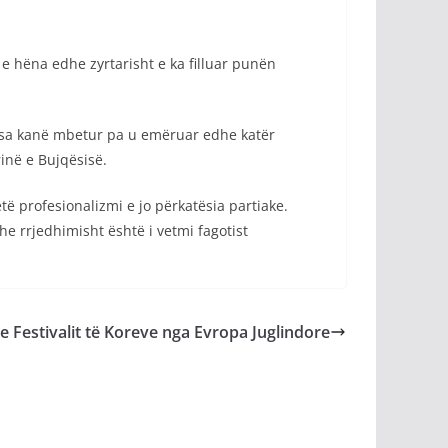
 e hëna edhe zyrtarisht e ka filluar punën
ërsa kanë mbetur pa u emëruar edhe katër
rinë e Bujqësisë.
etë profesionalizmi e jo përkatësia partiake.
e rrjedhimisht është i vetmi fagotist
e Festivalit të Koreve nga Evropa Juglindore