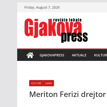
Skip
Friday, August 7, 2026
to
content
GJAKOVAPRESS
AKTUALE
KULTUR
KULTURË
LAJME
Meriton Ferizi drejtor