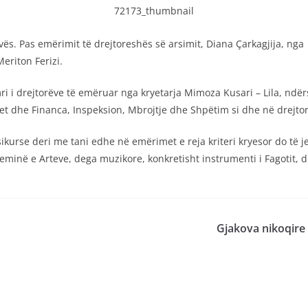
ës. Pas emërimit të drejtoreshës së arsimit, Diana Çarkagjija, nga
Meriton Ferizi.
ri i drejtorëve të emëruar nga kryetarja Mimoza Kusari – Lila, nd
xhet dhe Financa, Inspeksion, Mbrojtje dhe Shpëtim si dhe në drejto
 sikurse deri me tani edhe në emërimet e reja kriteri kryesor do të j
minë e Arteve, dega muzikore, konkretisht instrumenti i Fagotit, dh
Gjakova nikoqire 