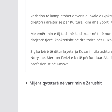
Vazhdon të kompletohet qeverisja lokale e Gjakov
drejtori i drejtorisë për Kulturë, Rini dhe Sport, 
Me emërimin e tij tashmë ka shkuar në tetë num
drejtorë tjerë, konkretisht në drejtoritë për Bu
Siç ka bërë të ditur kryetarja Kusari – Lila ashtu
Ndryshe, Meriton Ferizi e ka të përfunduar Akade
profesionist në Kosovë.
Mijëra qytetarë në varrimin e Zarushit