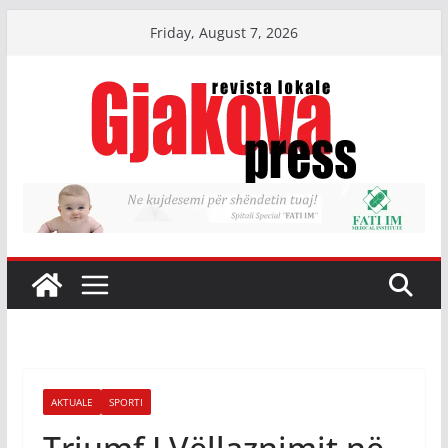
Skip
Friday, August 7, 2026
to
content
AKTUALE
SPORTI
Triumf I Vëllaznimit në