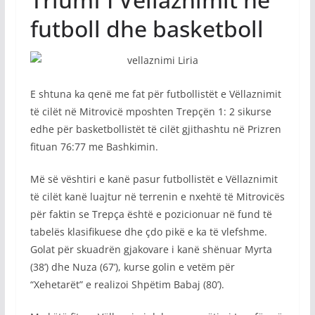
futboll dhe basketboll
E shtuna ka qenë me fat për futbollistët e Vëllaznimit
të cilët në Mitrovicë mposhten Trepçën 1: 2 sikurse
edhe për basketbollistët të cilët gjithashtu në Prizren
fituan 76:77 me Bashkimin.
Më së vështiri e kanë pasur futbollistët e Vëllaznimit
të cilët kanë luajtur në terrenin e nxehtë të Mitrovicës
për faktin se Trepça është e pozicionuar në fund të
tabelës klasifikuese dhe çdo pikë e ka të vlefshme.
Golat për skuadrën gjakovare i kanë shënuar Myrta
(38’) dhe Nuza (67’), kurse golin e vetëm për
“Xehetarët” e realizoi Shpëtim Babaj (80’).