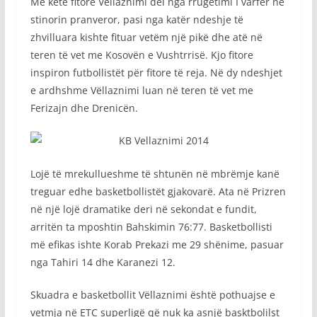
Me këtë fitore Vëllaznimi del nga rrugëtimi I varfër në
stinorin pranveror, pasi nga katër ndeshje të
zhvilluara kishte fituar vetëm një pikë dhe atë në
teren të vet me Kosovën e Vushtrrisë. Kjo fitore
inspiron futbollistët për fitore të reja. Në dy ndeshjet
e ardhshme Vëllaznimi luan në teren të vet me
Ferizajn dhe Drenicën.
Lojë të mrekullueshme të shtunën në mbrëmje kanë
treguar edhe basketbollistët gjakovarë. Ata në Prizren
në një lojë dramatike deri në sekondat e fundit,
arritën ta mposhtin Bahskimin 76:77. Basketbollisti
më efikas ishte Korab Prekazi me 29 shënime, pasuar
nga Tahiri 14 dhe Karanezi 12.
Skuadra e basketbollit Vëllaznimi është pothuajse e
vetmja në ETC superligë që nuk ka asnjë basktbolilst