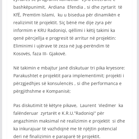
bashkëpunimit, Ardiana Efendia , si dhe zyrtarit të
KfË, Premtim Islami, ku u bisedua për dinamikën e
realizimit të projektit. Siç bënë me dije zyra për
informim e KRU Radoniqi, qëllimi i këtij takimi ka
qenë përcjellja e progresit të arritur në projektin:
Eliminimi i ujërave të zeza në Jug-perëndim të
Kosovës, faza III- Gjakovë.
Në takimin e mbajtur janë diskutuar tri pika kryesore:
Parakushtet e projektit para implementimit; projekti i
përzgjedhjes së konsulencës , si dhe performanca e
përgjithshme e Kompanisë;
Pas diskutimit të këtyre pikave, Laurent Viedmer ka
falënderuar zyrtarët e K.R.U.”Radoniqi” për
angazhimin maksimal në realizimin e projektit si dhe
ka inkurajuar të vazhdojnë me të njëjtin potencial
deri në finalizimin e paraparë të projektit.