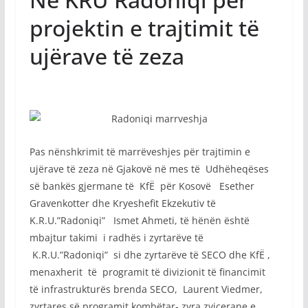
projektin e trajtimit të
ujërave të zeza
Pas nënshkrimit të marrëveshjes për trajtimin e
ujërave të zeza në Gjakovë në mes të Udhëheqëses
së bankës gjermane të KfË për Kosovë Esether
Gravenkotter dhe Kryeshefit Ekzekutiv të
K.R.U.”Radoniqi” Ismet Ahmeti, të hënën është
mbajtur takimi i radhës i zyrtarëve të
K.R.U.”Radoniqi” si dhe zyrtarëve të SECO dhe KfË ,
menaxherit të programit të divizionit të financimit
të infrastrukturës brenda SECO, Laurent Viedmer,
zyrtares së programit kombëtar- zyra zvicerane e