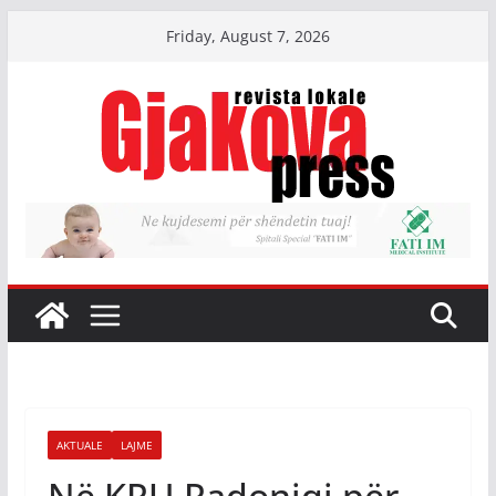
Skip
Friday, August 7, 2026
to
content
AKTUALE
LAJME
Në KRU Radoniqi për