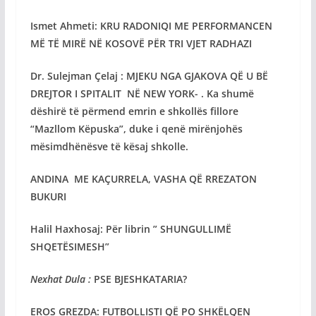
Ismet Ahmeti: KRU RADONIQI ME PERFORMANCEN
MË TË MIRË
NË KOSOVË PËR TRI VJET RADHAZI
Dr. Sulejman Çelaj : MJEKU NGA GJAKOVA QË U BË
DREJTOR I SPITALIT NË NEW YORK-
. Ka shumë
dëshirë të përmend emrin e shkollës fillore
“Mazllom Këpuska”, duke i qenë mirënjohës
mësimdhënësve të kësaj shkolle.
ANDINA ME KAÇURRELA, VASHA QË RREZATON
BUKURI
Halil Haxhosaj: Për librin
” SHUNGULLIMË
SHQETËSIMESH”
Nexhat Dula :
PSE BJESHKATARIA?
EROS GREZDA: FUTBOLLISTI QË PO SHKËLQEN