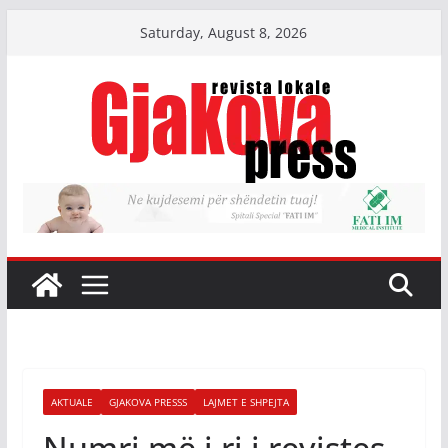
Skip
Saturday, August 8, 2026
to
content
AKTUALE
GJAKOVA PRESSS
LAJMET E SHPEJTA
Numri më i ri i revistes