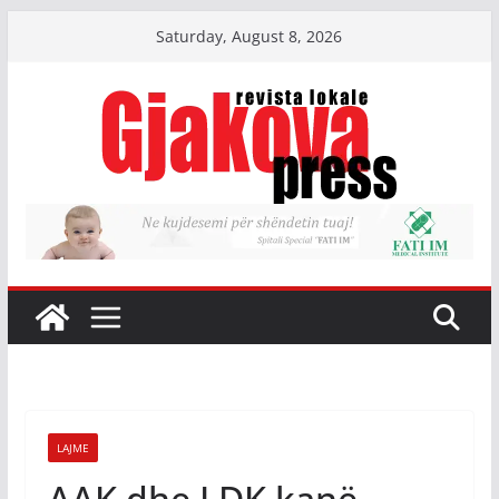
Skip
Saturday, August 8, 2026
to
content
LAJME
AAK dhe LDK kanë