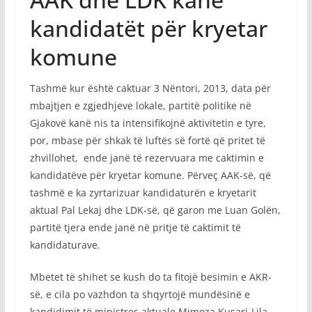
kandidatët për kryetar
komune
Tashmë kur është caktuar 3 Nëntori, 2013, data për
mbajtjen e zgjedhjeve lokale, partitë politike në
Gjakovë kanë nis ta intensifikojnë aktivitetin e tyre,
por, mbase për shkak të luftës së fortë që pritet të
zhvillohet, ende janë të rezervuara me caktimin e
kandidatëve për kryetar komune. Përveç AAK-së, që
tashmë e ka zyrtarizuar kandidaturën e kryetarit
aktual Pal Lekaj dhe LDK-së, që garon me Luan Golën,
partitë tjera ende janë në pritje të caktimit të
kandidaturave.
Mbetet të shihet se kush do ta fitojë besimin e AKR-
së, e cila po vazhdon ta shqyrtojë mundësinë e
kandidimit të ministres aktuale Mimoza Kusari-Lila.