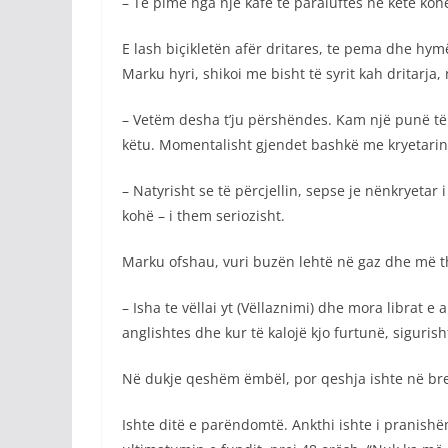
– Të pimë nga një kafe të paraluftës në këtë kohë
E lash biçikletën afër dritares, te pema dhe hymë
Marku hyri, shikoi me bisht të syrit kah dritarja,
– Vetëm desha t’ju përshëndes. Kam një punë të n
këtu. Momentalisht gjendet bashkë me kryetarin
– Natyrisht se të përcjellin, sepse je nënkryeta
kohë – i them seriozisht.
Marku ofshau, vuri buzën lehtë në gaz dhe më t
– Isha te vëllai yt (Vëllaznimi) dhe mora librat
anglishtes dhe kur të kalojë kjo furtunë, sigurish
Në dukje qeshëm ëmbël, por qeshja ishte në bre
Ishte ditë e parëndomtë. Ankthi ishte i pranishëm