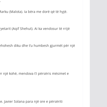
…
Marku (Malota). Ia bëra me dorë që të hyjë.
tarit (Aqif Shehut). Ai ka vendosur të rrijë
strehohesh diku dhe t’u humbesh gjurmët për një
për një kohë, mendova t’i përsëris mësimet e
. Javier Solana para një ore e përsëriti