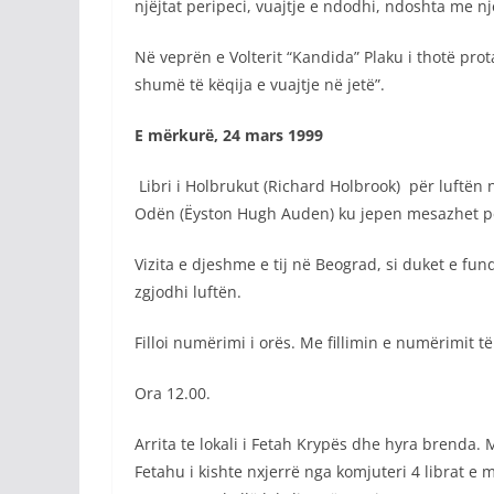
njëjtat peripeci, vuajtje e ndodhi, ndoshta me nj
Në veprën e Volterit “Kandida” Plaku i thotë prota
shumë të këqija e vuajtje në jetë”.
E mërkurë, 24 mars 1999
Libri i Holbrukut (Richard Holbrook) për luftën në
Odën (Ëyston Hugh Auden) ku jepen mesazhet për
Vizita e djeshme e tij në Beograd, si duket e fun
zgjodhi luftën.
Filloi numërimi i orës. Me fillimin e numërimit 
Ora 12.00.
Arrita te lokali i Fetah Krypës dhe hyra brenda
Fetahu i kishte nxjerrë nga komjuteri 4 librat e m