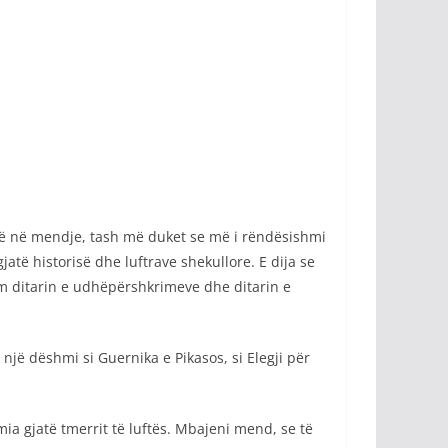
inë në mendje, tash më duket se më i rëndësishmi
të historisë dhe luftrave shekullore. E dija se
am ditarin e udhëpërshkrimeve dhe ditarin e
ë një dëshmi si Guernika e Pikasos, si Elegji për
ia gjatë tmerrit të luftës. Mbajeni mend, se të