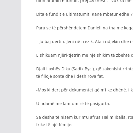
ultimatumin e fundit, prej 48 orësh. “Nuk ka më s
Dita e fundit e ultimatumit. Kanë mbetur edhe 7
Para se të përshëndetem Danieli na tha me keqa
– Ju baj dertin. Jeni në rrezik. Ata i ndjekin dhe
E shikuam njëri-tjetrin me një shikim të zbehtë dh
Djali i axhës Diku (Sadik Byci), që zakonisht rri
të fillojë sonte dhe i dëshirova fat.
-Mos ki dert për dokumentet që m’i ke dhënë. I 
U ndamë me lamtumirë të pasigurta.
Sa desha të nisem kur m’u afrua Halim Iballa, ro
frike të një fëmije: