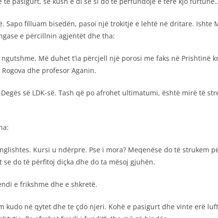
 të pasigurt, se kush e di se si do të përfundojë e tërë kjo furtunë
. Sapo filluam bisedën, pasoi një trokitje e lehtë në dritare. Ishte 
 ngase e përcillnin agjentët dhe tha:
gutshme. Më duhet t’ia përcjell një porosi me faks në Prishtinë krye
 Rogova dhe profesor Aganin.
r i Degës së LDK-së. Tash që po afrohet ultimatumi, është mirë të 
ha:
 e anglishtes. Kursi u ndërpre. Pse i mora? Meqenëse do të strukem 
t se do të përfitoj diçka dhe do ta mësoj gjuhën.
ndi e frikshme dhe e shkretë.
 kudo në qytet dhe te çdo njeri. Kohë e pasigurt dhe vinte erë lufte