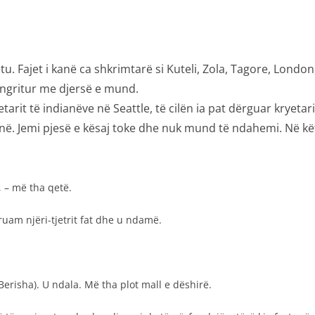
tu. Fajet i kanë ca shkrimtarë si Kuteli, Zola, Tagore, Lon
 ngritur me djersë e mund.
etarit të indianëve në Seattle, të cilën ia pat dërguar kryeta
 jonë. Jemi pjesë e kësaj toke dhe nuk mund të ndahemi. Në kët
, – më tha qetë.
uam njëri-tjetrit fat dhe u ndamë.
Berisha). U ndala. Më tha plot mall e dëshirë.