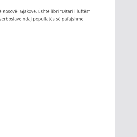
 Kosovë- Gjakovë. Është libri “Ditari i luftës”
s serboslave ndaj popullatës së pafajshme