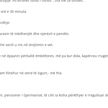
htytje. Po afrohet fundi i fundit”, tha më zë bindës.
 orë e 30 minuta
rdhje:
 i vrasin të mëdhenjtë dhe njerëzit e pendës.
e secili u nis në drejtimin e vet.
nte në dyqanin përballë ëmbëltores, më pa kur dola, kapërceu rrugën
kam fshehur në vend të sigurt,- më tha.
m, pensioner i Gjermanisë, të cilit ia kisha përkthyer e rregulluar