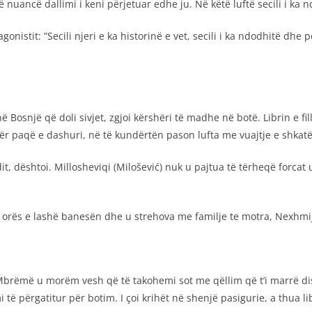
ë nuancë dallimi i keni përjetuar edhe ju. Në këtë luftë secili i ka 
gonistit: ”Secili njeri e ka historinë e vet, secili i ka ndodhitë dhe
 Bosnjë që doli sivjet, zgjoi kërshëri të madhe në botë. Librin e fil
 paqë e dashuri, në të kundërtën pason lufta me vuajtje e shkatë
dit, dështoi. Millosheviqi (Milošević) nuk u pajtua të tërheqë forca
të orës e lashë banesën dhe u strehova me familje te motra, Nexhmij
. Mbrëmë u morëm vesh që të takohemi sot me qëllim që t’i marrë d
i të përgatitur për botim. I çoi krihët në shenjë pasigurie, a thua l