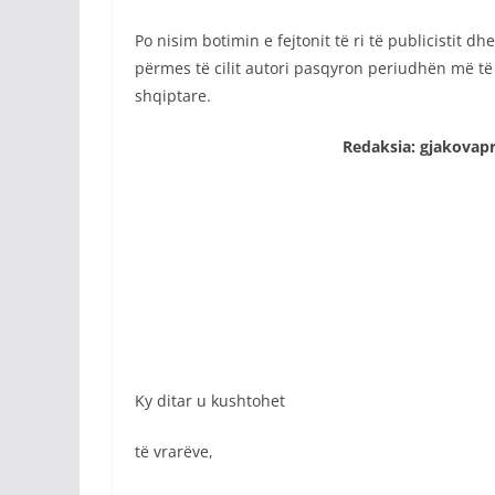
Po nisim botimin e fejtonit të ri të publicistit dh
përmes të cilit autori pasqyron periudhën më të 
shqiptare.
Redaksia: gjakovapress.
Ky ditar u kushtohet
të vrarëve,