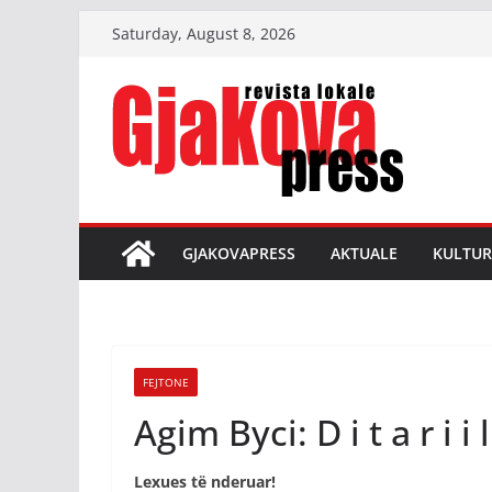
Skip
Saturday, August 8, 2026
to
content
GJAKOVAPRESS
AKTUALE
KULTUR
FEJTONE
Agim Byci: D i t a r i i
Lexues të nderuar!