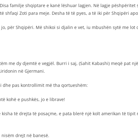
i. Disa familje shqiptare e kanë lëshuar lagjen. Në lagje pëshpërit
të shfaqi Zoti para meje. Desha të të pyes, a të iki për Shqipëri ap
 jo, për Shqipëri. Më shikoi si djalin e vet, iu mbushën sytë me lot
etëm me dy djemtë e vegjël. Burri i saj, (Sahit Kabashi) meqë pat 
 Liridonin në Gjermani.
pi dhe pas kontrollimit më tha qortueshëm:
të kohë e pushkës, jo e librave!
sha të drejta të posaçme, e pata blerë një kolt amerikan të tipit
u nisëm drejt në banesë.