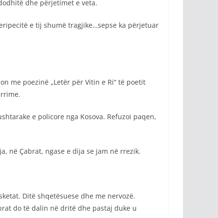
ndodhitë dhe përjetimet e veta.
 peripecitë e tij shumë tragjike…sepse ka përjetuar
lon me poezinë „Letër për Vitin e Ri“ të poetit
rrime.
t ushtarake e policore nga Kosova. Refuzoi paqen,
a, në Çabrat, ngase e dija se jam në rrezik.
isketat. Ditë shqetësuese dhe me nervozë.
ibrat do të dalin në dritë dhe pastaj duke u