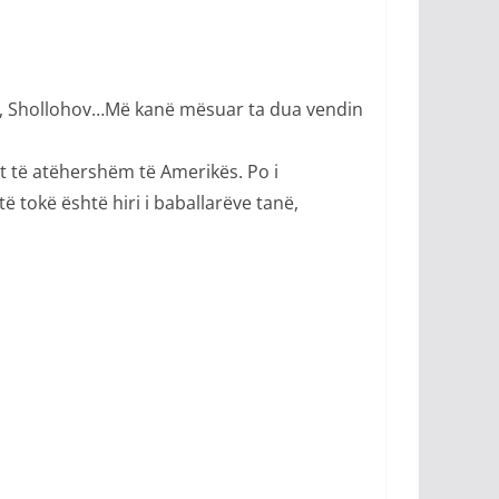
don, Shollohov…Më kanë mësuar ta dua vendin
rit të atëhershëm të Amerikës. Po i
ë tokë është hiri i baballarëve tanë,