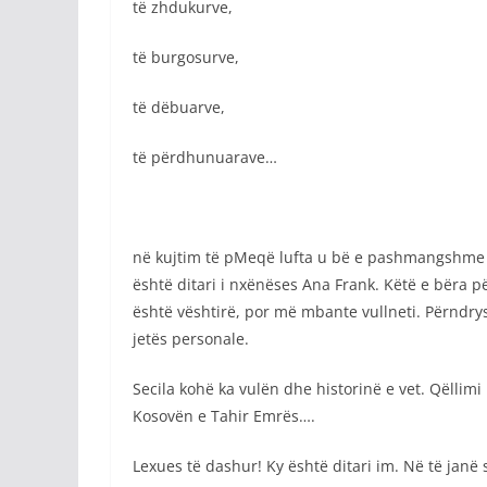
të zhdukurve,
të burgosurve,
të dëbuarve,
të përdhunuarave…
në kujtim të pMeqë lufta u bë e pashmangshme i 
është ditari i nxënëses Ana Frank. Këtë e bëra p
është vështirë, por më mbante vullneti. Përndry
jetës personale.
Secila kohë ka vulën dhe historinë e vet. Qëllimi 
Kosovën e Tahir Emrës….
Lexues të dashur! Ky është ditari im. Në të janë