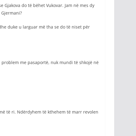
et se Gjakova do të bëhet Vukovar. Jam në mes dy
o Gjermani?
 dhe duke u larguar më tha se do të niset për
një problem me pasaportë, nuk mundi të shkojë në
 më të ri. Ndërdyhem të kthehem të marr revolen