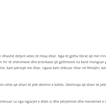
dhashë detyrë vetes të mbaj ditar. Nga të gjitha librat që më rr
ër hir të shënimeve dhe kronikave që gjithmonë na kanë munguar gja
she, kam përvojë me ditar, ngase kam shkruar ditar në fëmijëri, k
im ishte që ditari të jetë dëshmi e kohës. Dëshiroja që ditari të jet
 shënuar ca nga ngjarjet e ditës si dhe përjetimet dhe mendimet e m