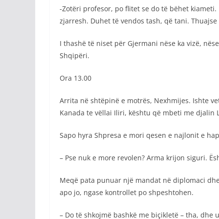
-Zotëri profesor, po flitet se do të bëhet kiamet
zjarresh. Duhet të vendos tash, që tani. Thuajse 
I thashë të niset për Gjermani nëse ka vizë, nëse
Shqipëri.
Ora 13.00
Arrita në shtëpinë e motrës, Nexhmijes. Ishte v
Kanada te vëllai Iliri, kështu që mbeti me djalin
Sapo hyra Shpresa e mori qesen e najlonit e ha
– Pse nuk e more revolen? Arma krijon siguri. Ësh
Meqë pata punuar një mandat në diplomaci dhe ki
apo jo, ngase kontrollet po shpeshtohen.
– Do të shkojmë bashkë me biçikletë – tha, dhe 