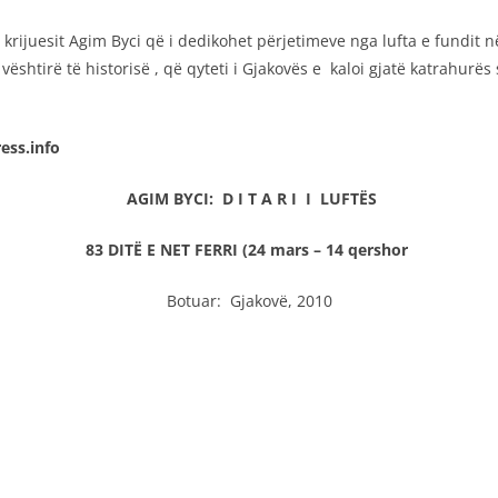
e krijuesit Agim Byci që i dedikohet përjetimeve nga lufta e fundit në
vështirë të historisë , që qyteti i Gjakovës e kaloi gjatë katrahurë
info
AGIM BYCI:
D I T A R I I LUFTËS
83 DITË E NET FERRI
(24 mars – 14 qershor
Botuar: Gjakovë, 2010