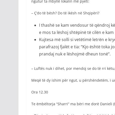
ngutur ta mbyllë lokalin më pyeti:
– Ç’do të bësh? Do të ikësh në Shqipëri?
I thashë se kam vendosur të qëndroj kë
e mos ta lëshoj shtëpinë të cilën e kam
Kujtesa më solli si vetëtimë letrën e kry
parafrazoj fjalët e tia: “Kjo është toka
prandaj nuk e lëshojmë dheun tonë“.
– Luftës nuk i dihet, por mendoj se do të rri këtu
Meqë të dy ishim për ngut, u përshëndetëm, i ur
Ora 12.30
Te ëmbëltorja “Sharri” ma bëri me dorë Danieli (