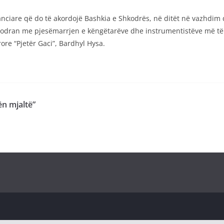
nciare që do të akordojë Bashkia e Shkodrës, në ditët në vazhdim d
odran me pjesëmarrjen e këngëtarëve dhe instrumentistëve më të 
rore “Pjetër Gaci”, Bardhyl Hysa.
ën mjaltë”