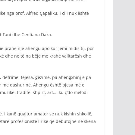
e nga prof. Alfred Çapaliku, i cili nuk është
it Fani dhe Gentiana Daka.
jmë pranë një ahengu apo kur jemi midis tij, por
akë dhe ne të na bëjë me krahë valltarësh dhe
 dëfrime, fejesa, gëzime, pa ahengxhinj e pa
ar me dashurinë. Ahengu është pjesa më e
zikë, traditë, shpirt, art…. ku ç’do melodi
 I kanë quajtur amator se nuk kishin shkollë,
gëtarë profesionistë lirikë që debutojnë në skena