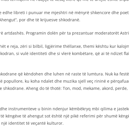
shte edhe libreti i punuar me mjeshtri në mënyrë shkencore dhe poetik
“Ahengut”, por dhe të krijuesve shkodranë.
rë artdashës. Programin dolën për ta prezantuar moderatorët Astr
ët e reja, zëri si bilbil, ligjërime thëllanxe, themi kështu kur kalo
dran, si vulë identiteti dhe si vlerë kombëtare, që ai të ndizet fl
kodrane që këndohen dhe luhen në raste të lumtura. Nuk ka festë,
popullore, ku koha ndalet dhe muzika sjell veç rininë e përqafu
e shkodrane. Aheng do të thotë: Ton, mod, mekame, akord, perde, mu
he instrumenteve u binin ndenjur këmbëkryq mbi qilima e jastekë.
mit të këngëve të ahengut sot është një pikë referimi për shumë kën
ë identitet të veçantë kulturor.