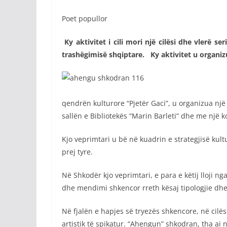
Poet popullor
Ky aktivitet i cili mori një cilësi dhe vlerë
trashëgimisë shqiptare.
Ky aktivitet u organi
qendrën kulturore “Pjetër Gaci”, u organizua një 
sallën e Bibliotekës “Marin Barleti” dhe me një
Kjo veprimtari u bë në kuadrin e strategjisë kult
prej tyre.
Në Shkodër kjo veprimtari, e para e këtij lloji 
dhe mendimi shkencor rreth kësaj tipologjie dhe 
Në fjalën e hapjes së tryezës shkencore, në cilës
artistik të spikatur. “Ahengun” shkodran, tha ai n