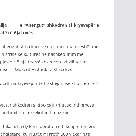
ga shpallja e “Ahengut” shkodran si kryevepër e
atë të Gjakovës
të ahengut shkodran, se na shurdhuan veshët me
Ministrisë së kulturës në bashkëpunim me
 pjesë: Në një tryezë shkencore zhvilluar në
diset e Muzeut Historik të Shkodrës.
gjodhi si kryevepra të trashëgimisë shpirtërore 7
ytetar shkodran si tipologji krijuese, ndihmesa
erpretimit dhe ekzekutimit muzikor.
at Ruka, dha dy konsiderata rreth këtij fenomeni
e shqiptare, ku rrugëtimi rreth 300 vjeçar nga