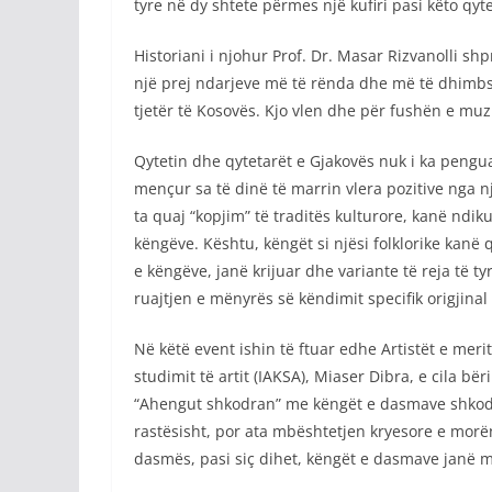
tyre në dy shtete përmes një kufiri pasi këto qyt
Historiani i njohur Prof. Dr. Masar Rizvanolli sh
një prej ndarjeve më të rënda dhe më të dhimbs
tjetër të Kosovës. Kjo vlen dhe për fushën e muz
Qytetin dhe qytetarët e Gjakovës nuk i ka pengua
mençur sa të dinë të marrin vlera pozitive nga 
ta quaj “kopjim” të traditës kulturore, kanë ndi
këngëve. Kështu, këngët si njësi folklorike kanë 
e këngëve, janë krijuar dhe variante të reja të t
ruajtjen e mënyrës së këndimit specifik origjinal
Në këtë event ishin të ftuar edhe Artistët e merit
studimit të artit (IAKSA), Miaser Dibra, e cila 
“Ahengut shkodran” me këngët e dasmave shkodra
rastësisht, por ata mbështetjen kryesore e morën 
dasmës, pasi siç dihet, këngët e dasmave janë më