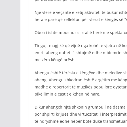
Një vlerë e veçantë e këtij aktiviteti të bukur i
hera e parë që reflekton për vlerat e këngës së 
Oborri ishte mbushur si rrallë herë me spektato
Tingujt magjikë që vijnë nga kohët e vjetra në koh
emrit aheng duhet t’i shtojmë edhe mbiemrin shko
me zëra këngëtarësh.
Ahengu është tërësia e këngëve dhe melodive sh
aheng. Ahengu shkodran është argëtim me këngë 
madhe e repertorit të muzikës popullore qytetar
pikëllimin e çastit e kthen në hare.
Dikur ahengxhinjtë shkonin grumbull në dasma d
por shpirti krijues dhe virtuoziteti i interpreti
të ndryshme edhe nëpër botë duke transmetuar nj