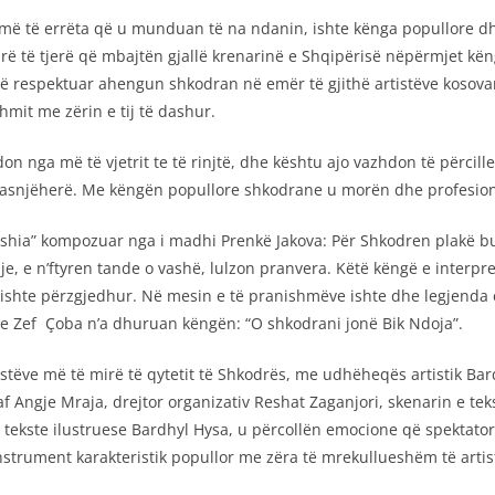
më të errëta që u munduan të na ndanin, ishte kënga popullore dhe 
arë të tjerë që mbajtën gjallë krenarinë e Shqipërisë nëpërmjet kën
ë respektuar ahengun shkodran në emër të gjithë artistëve kosovarë
hmit me zërin e tij të dashur.
don nga më të vjetrit te të rinjtë, dhe kështu ajo vazhdon të përci
 asnjëherë. Me këngën popullore shkodrane u morën dhe profesionis
ershia” kompozuar nga i madhi Prenkë Jakova: Për Shkodren plakë bu
e hije, e n’ftyren tande o vashë, lulzon pranvera. Këtë këngë e inter
i kishte përzgjedhur. Në mesin e të pranishmëve ishte dhe legjenda
dhe Zef Çoba n’a dhuruan këngën: “O shkodrani jonë Bik Ndoja”.
ëve më të mirë të qytetit të Shkodrës, me udhëheqës artistik Bardh
f Angje Mraja, drejtor organizativ Reshat Zaganjori, skenarin e teks
 tekste ilustruese Bardhyl Hysa, u përcollën emocione që spektator
instrument karakteristik popullor me zëra të mrekullueshëm të arti