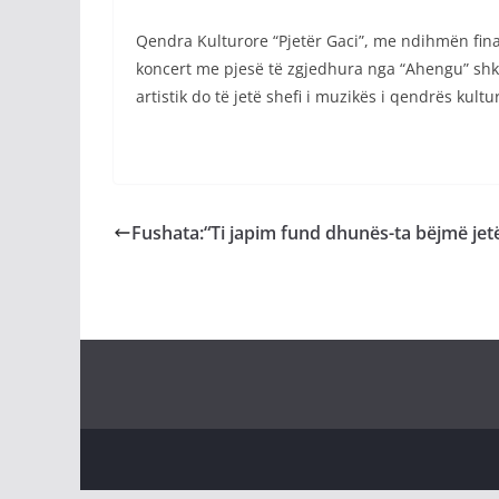
Qendra Kulturore “Pjetër Gaci”, me ndihmën fina
koncert me pjesë të zgjedhura nga “Ahengu” shk
artistik do të jetë shefi i muzikës i qendrës kultu
Fushata:“Ti japim fund dhunës-ta bëjmë jet