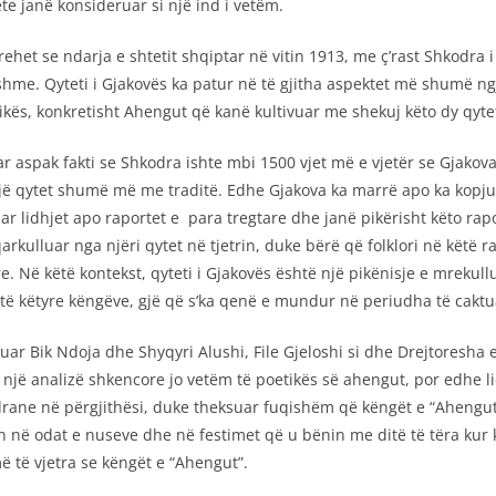
ete janë konsideruar si një ind i vetëm.
prehet se ndarja e shtetit shqiptar në vitin 1913, me ç’rast Shkodra 
hme. Qyteti i Gjakovës ka patur në të gjitha aspektet më shumë n
ikës, konkretisht Ahengut që kanë kultivuar me shekuj këto dy qyte
r aspak fakti se Shkodra ishte mbi 1500 vjet më e vjetër se Gjakov
një qytet shumë më me traditë. Edhe Gjakova ka marrë apo ka kopj
kuar lidhjet apo raportet e para tregtare dhe janë pikërisht këto 
qarkulluar nga njëri qytet në tjetrin, duke bërë që folklori në këtë
yre. Në këtë kontekst, qyteti i Gjakovës është një pikënisje e mrek
 të këtyre këngëve, gjë që s’ka qenë e mundur në periudha të caktua
uar Bik Ndoja dhe Shyqyri Alushi, File Gjeloshi si dhe Drejtoresha e
bëri një analizë shkencore jo vetëm të poetikës së ahengut, por edh
ne në përgjithësi, duke theksuar fuqishëm që këngët e “Ahengut” n
në odat e nuseve dhe në festimet që u bënin me ditë të tëra kur kish
 të vjetra se këngët e “Ahengut”.