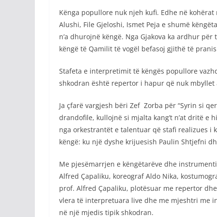
Kënga popullore nuk njeh kufi. Edhe në kohërat 
Alushi, File Gjeloshi, Ismet Peja e shumë këngët
n’a dhurojnë këngë. Nga Gjakova ka ardhur për t
këngë të Qamilit të vogël befasoj gjithë të pranis
Stafeta e interpretimit të këngës popullore vazh
shkodran është repertor i hapur që nuk mbyllet
Ja çfarë vargjesh bëri Zef Zorba për “Syrin si q
drandofile, kullojnë si mjalta kang’t n’at dritë 
nga orkestrantët e talentuar që stafi realizues 
këngë: ku një dyshe krijuesish Paulin Shtjefni 
Me pjesëmarrjen e këngëtarëve dhe instrumentist
Alfred Çapaliku, koreograf Aldo Nika, kostumogra
prof. Alfred Çapaliku, plotësuar me repertor dhe
vlera të interpretuara live dhe me mjeshtri me 
në një mjedis tipik shkodran.