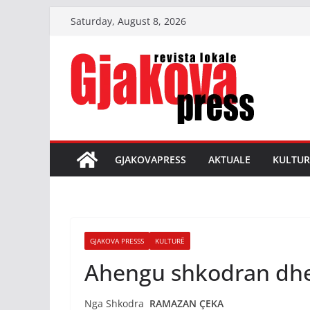
Skip
Saturday, August 8, 2026
to
content
GJAKOVAPRESS
AKTUALE
KULTUR
GJAKOVA PRESSS
KULTURË
Ahengu shkodran dhe
Nga Shkodra
RAMAZAN ÇEKA