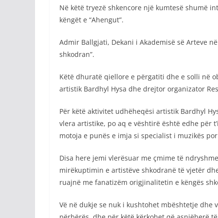
Në këtë tryezë shkencore një kumtesë shumë inter
këngët e “Ahengut”.
Admir Ballgjati, Dekani i Akademisë së Arteve në 
shkodran”.
Këtë dhuratë qiellore e përgatiti dhe e solli në
artistik Bardhyl Hysa dhe drejtor organizator Re
Për këtë aktivitet udhëheqësi artistik Bardhyl Hy
vlera artistike, po aq e vështirë është edhe për
motoja e punës e imja si specialist i muzikës po
Disa here jemi vlerësuar me çmime të ndryshme 
mirëkuptimin e artistëve shkodranë të vjetër dhe
ruajnë me fanatizëm origjinalitetin e këngës shk
Vë në dukje se nuk i kushtohet mbështetje dhe 
përbërës, dhe për këtë kërkohet që asnjëherë të 