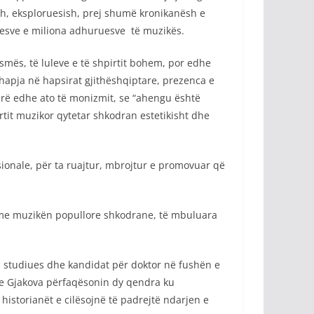
orësh, eksploruesish, prej shumë kronikanësh e
tuesve e miliona adhuruesve të muzikës.
smës, të luleve e të shpirtit bohem, por edhe
rhapja në hapsirat gjithëshqiptare, prezenca e
hirë edhe ato të monizmit, se “ahengu është
rtit muzikor qytetar shkodran estetikisht dhe
sionale, për ta ruajtur, mbrojtur e promovuar që
 me muzikën popullore shkodrane, të mbuluara
, studiues dhe kandidat për doktor në fushën e
dhe Gjakova përfaqësonin dy qendra ku
historianët e cilësojnë të padrejtë ndarjen e