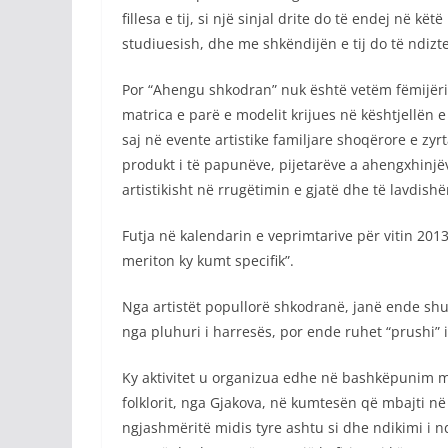
fillesa e tij, si një sinjal drite do të endej në 
studiuesish, dhe me shkëndijën e tij do të ndiz
Por “Ahengu shkodran” nuk është vetëm fëmijëria 
matrica e parë e modelit krijues në kështjellën
saj në evente artistike familjare shoqërore e z
produkt i të papunëve, pijetarëve a ahengxhinjëv
artistikisht në rrugëtimin e gjatë dhe të lavdishëm
Futja në kalendarin e veprimtarive për vitin 201
meriton ky kumt specifik”.
Nga artistët popullorë shkodranë, janë ende s
nga pluhuri i harresës, por ende ruhet “prushi” i
Ky aktivitet u organizua edhe në bashkëpunim me
folklorit, nga Gjakova, në kumtesën që mbajti n
ngjashmëritë midis tyre ashtu si dhe ndikimi i n