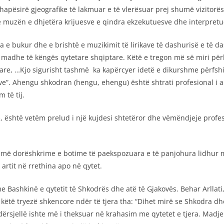
këtë hapësirë gjeografike të lakmuar e të vlerësuar prej shumë vizit
te muzën e dhjetëra krijuesve e qindra ekzekutuesve dhe interpre
e bukur dhe e brishtë e muzikimit të lirikave të dashurisë e të da
 e madhe të këngës qytetare shqiptare. Këtë e tregon më së miri pë
yrtare, …Kjo sigurisht tashmë ka kapërcyer idetë e dikurshme përfs
e”. Ahengu shkodran (hengu, ehengu) është shtrati profesional i a
 të tij.
3, është vetëm prelud i një kujdesi shtetëror dhe vëmëndjeje profe
humë dorëshkrime e botime të paekspozuara e të panjohura lidhur
 artit në rrethina apo në qytet.
 Bashkinë e qytetit të Shkodrës dhe atë të Gjakovës. Behar Arllati
ë këtë tryezë shkencore ndër të tjera tha: “Dihet mirë se Shkodra 
dërsjellë ishte më i theksuar në krahasim me qytetet e tjera. Madje 