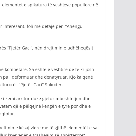
r elementet e spikatura të veshjeve popullore në
për interesant, foli me detaje për “Ahengu
rës “Pjetër Gaci”, nën drejtimin e udhëheqësit
ke kombëtare. Sa është e vështirë që të krijosh
hëm pa i deformuar dhe denatyruar. Kjo ka qenë
lturorës “Pjetër Gaci” Shkodër.
 i kemi arritur duke gjetur mbështetjen dhe
o vetëm që e pëlqejnë këngën e tyre por dhe e
hqiptar.
imin e kësaj vlere me të gjithë elementët e saj
llur kryevepër e trashëgimisë shpirtërore”.