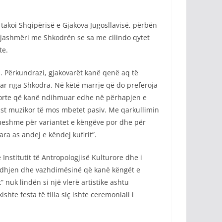
i takoi Shqipërisë e Gjakova Jugosllavisë, përbën
gjashmëri me Shkodrën se sa me cilindo qytet
te.
a. Përkundrazi, gjakovarët kanë qenë aq të
uar nga Shkodra. Në këtë marrje që do preferoja
raporte që kanë ndihmuar edhe në përhapjen e
 rast muzikor të mos mbetet pasiv. Me qarkullimin
ullueshme për variantet e këngëve por dhe për
ra as andej e këndej kufirit”.
 Institutit të Antropologjisë Kulturore dhe i
e lidhjen dhe vazhdimësinë që kanë këngët e
uk lindën si një vlerë artistike ashtu
te festa të tilla siç ishte ceremoniali i