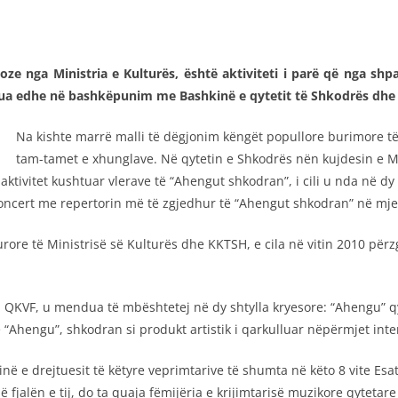
 serioze nga Ministria e Kulturës, është aktiviteti i parë që n
zua edhe në bashkëpunim me Bashkinë e qytetit të Shkodrës dhe 
Na kishte marrë malli të dëgjonim këngët popullore burimore 
tam-tamet e xhunglave. Në qytetin e Shkodrës nën kujdesin e 
aktivitet kushtuar vlerave të “Ahengut shkodran”, i cili u nda në dy
 koncert me repertorin më të zgjedhur të “Ahengut shkodran” në mje
urore të Ministrisë së Kulturës dhe KKTSH, e cila në vitin 2010 përz
nga QKVF, u mendua të mbështetej në dy shtylla kryesore: “Ahengu” q
“Ahengu”, shkodran si produkt artistik i qarkulluar nëpërmjet int
inë e drejtuesit të këtyre veprimtarive të shumta në këto 8 vite Es
ë fjalën e tij, do ta quaja fëmijëria e krijimtarisë muzikore qytetar