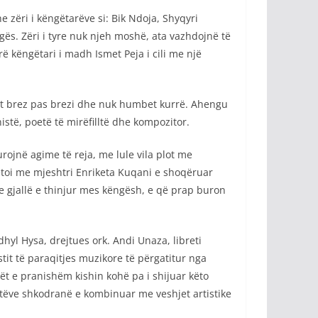
zëri i këngëtarëve si: Bik Ndoja, Shyqyri
gës. Zëri i tyre nuk njeh moshë, ata vazhdojnë të
 këngëtari i madh Ismet Peja i cili me një
llet brez pas brezi dhe nuk humbet kurrë. Ahengu
të, poetë të mirëfilltë dhe kompozitor.
rojnë agime të reja, me lule vila plot me
pretoi me mjeshtri Enriketa Kuqani e shoqëruar
 e gjallë e thinjur mes këngësh, e që prap buron
yl Hysa, drejtues ork. Andi Unaza, libreti
tit të paraqitjes muzikore të përgatitur nga
ët e pranishëm kishin kohë pa i shijuar këto
stëve shkodranë e kombinuar me veshjet artistike