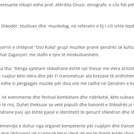
esante mbajti edhe prof. Afërdita Onuzi, etnografe, e cila foli pë
Shkodër, studiues dhe muzikolog, në referatin e tij i cili ishte te
 oborrin e shtëpisë “Oso Kuka” grupi muzikor pranë qendrës së kultu
shat Zaganjori, me stafin e tyre të mrekullueshëm.
sa tha: “Kënga qytetare shkodrane është një thesar me vlera artisti
 t’i ruajtur këto vlera dhe për t’i transmetuar ato brezave të ardhs
r edhe si përgjegjës muzike për disa vite me radhë në Qendrën e Ku
në evenimente dhe festival kombëtare dhe ndërkohë, këto suksese
 të rinj. Duhet theksuar se vetë populli dhe banorët e Shkodrës j
odrane pasi ajo është pjesë e identitetit të qenurit shkodran dhe s
vëmendje e duhur nga organet kompetente për ruajtjen dhe transmet
mos tërhiqemi në ruajtje të kësaj vlerë që me të drejtë është shpa