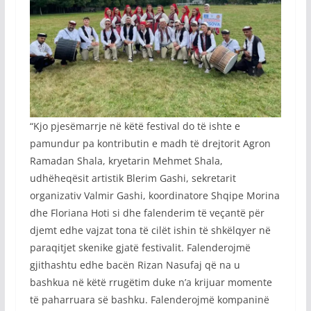
“Kjo pjesëmarrje në këtë festival do të ishte e
pamundur pa kontributin e madh të drejtorit Agron
Ramadan Shala, kryetarin Mehmet Shala,
udhëheqësit artistik Blerim Gashi, sekretarit
organizativ Valmir Gashi, koordinatore Shqipe Morina
dhe Floriana Hoti si dhe falenderim të veçantë për
djemt edhe vajzat tona të cilët ishin të shkëlqyer në
paraqitjet skenike gjatë festivalit. Falenderojmë
gjithashtu edhe bacën Rizan Nasufaj që na u
bashkua në këtë rrugëtim duke n’a krijuar momente
të paharruara së bashku. Falenderojmë kompaninë