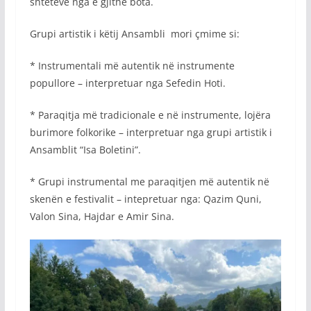
shteteve nga e gjithë bota.
Grupi artistik i këtij Ansambli mori çmime si:
* Instrumentali më autentik në instrumente
popullore – interpretuar nga Sefedin Hoti.
* Paraqitja më tradicionale e në instrumente, lojëra
burimore folkorike – interpretuar nga grupi artistik i
Ansamblit “Isa Boletini”.
* Grupi instrumental me paraqitjen më autentik në
skenën e festivalit – intepretuar nga: Qazim Quni,
Valon Sina, Hajdar e Amir Sina.