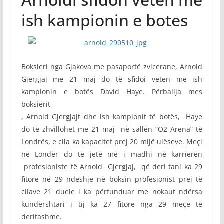
ish kampionin e botes
Boksieri nga Gjakova me pasaportë zvicerane, Arnold
Gjergjaj me 21 maj do të sfidoi veten me ish
kampionin e botës David Haye. Përballja mes
boksierit
, Arnold Gjergjajt dhe ish kampionit të botës, Haye
do të zhvillohet me 21 maj në sallën “O2 Arena” të
Londrës, e cila ka kapacitet prej 20 mijë ulëseve. Meçi
në Londër do të jetë më i madhi në karrierën
profesioniste të Arnold Gjergjaj, që deri tani ka 29
fitore në 29 ndeshje në boksin profesionist prej të
cilave 21 duele i ka përfunduar me nokaut ndërsa
kundërshtari i tij ka 27 fitore nga 29 meçe të
deritashme.