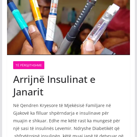
TË PËRGJITHSHME
Arrijnë Insulinat e
Janarit
Në Qendren Kryesore të Mjekësisë Familjare në
Gjakovë ka filluar shpërndarja e insulinave për
muajin e shkuar. Edhe me këtë rast ka mungesë për
një sasi të insulinës Levemir. Ndryshe Diabetikët që
shfrytëzojnë insulinën këtë muaj janë të detyruar që