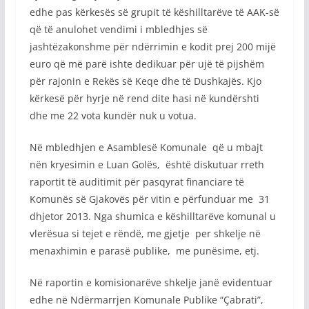
edhe pas kërkesës së grupit të këshilltarëve të AAK-së
që të anulohet vendimi i mbledhjes së
jashtëzakonshme për ndërrimin e kodit prej 200 mijë
euro që më parë ishte dedikuar për ujë të pijshëm
për rajonin e Rekës së Keqe dhe të Dushkajës. Kjo
kërkesë për hyrje në rend dite hasi në kundërshti
dhe me 22 vota kundër nuk u votua.
Në mbledhjen e Asamblesë Komunale që u mbajt
nën kryesimin e Luan Golës, është diskutuar rreth
raportit të auditimit për pasqyrat financiare të
Komunës së Gjakovës për vitin e përfunduar me 31
dhjetor 2013. Nga shumica e këshilltarëve komunal u
vlerësua si tejet e rëndë, me gjetje per shkelje në
menaxhimin e parasë publike, me punësime, etj.
Në raportin e komisionarëve shkelje janë evidentuar
edhe në Ndërmarrjen Komunale Publike “Çabrati”,