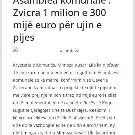
Zvicra 1 milion e 300
mijë euro për ujin e
pijes
Kryetarja e Komunës, Mimoza Kusari Lila ka njoftuar
të mërkuren në mbledhjen e rregulttë të Asamblesë
Komunale se ka marrë konfirmimin se Qeveria
Zvicerane ka miratuar tri projekte të ujit të pijshëm
me vlerë prej një milion e treqind mijë euro të cilat
do të implementohen në rajonet e Rekës së Keqe,
Lugut të Çaragojës dhe të Dushkajës. Realizimi i
këtyre projekteve do të fillojë në vjeshtë të këtij viti
dhe do të vazhdojnë edhe në vitin e ardhshëm. Ky
njoftim nga kryetarja Mimoza Kusari Lila ka ardhur