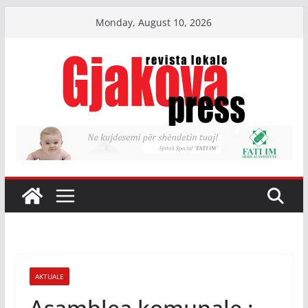
Skip
Monday, August 10, 2026
to
content
AKTUALE
Asamblea komunale :