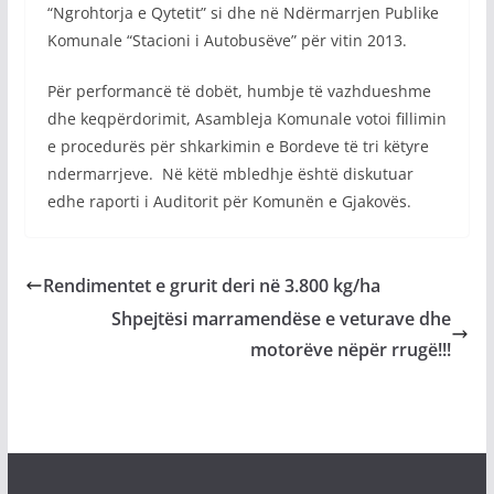
“Ngrohtorja e Qytetit” si dhe në Ndërmarrjen Publike
Komunale “Stacioni i Autobusëve” për vitin 2013.
Për performancë të dobët, humbje të vazhdueshme
dhe keqpërdorimit, Asambleja Komunale votoi fillimin
e procedurës për shkarkimin e Bordeve të tri këtyre
ndermarrjeve. Në këtë mbledhje është diskutuar
edhe raporti i Auditorit për Komunën e Gjakovës.
Rendimentet e grurit deri në 3.800 kg/ha
Shpejtësi marramendëse e veturave dhe
motorëve nëpër rrugë!!!