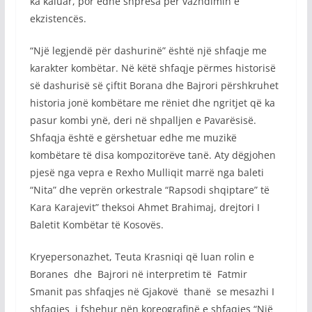
ka kaluar, por edhe shpresa për vazhdimin e
ekzistencës.
“Një legjendë për dashurinë” është një shfaqje me
karakter kombëtar. Në këtë shfaqje përmes historisë
së dashurisë së çiftit Borana dhe Bajrori përshkruhet
historia jonë kombëtare me rëniet dhe ngritjet që ka
pasur kombi ynë, deri në shpalljen e Pavarësisë.
Shfaqja është e gërshetuar edhe me muzikë
kombëtare të disa kompozitorëve tanë. Aty dëgjohen
pjesë nga vepra e Rexho Mulliqit marrë nga baleti
“Nita” dhe veprën orkestrale “Rapsodi shqiptare” të
Kara Karajevit” theksoi Ahmet Brahimaj, drejtori I
Baletit Kombëtar të Kosovës.
Kryepersonazhet, Teuta Krasniqi që luan rolin e
Boranes dhe Bajrori në interpretim të Fatmir
Smanit pas shfaqjes në Gjakovë thanë se mesazhi I
shfaqjes i fshehur nën koreografinë e shfaqjes “Një