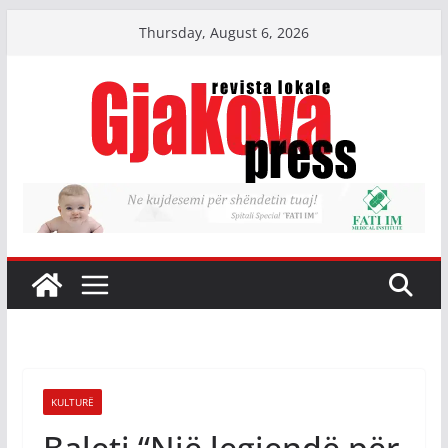
Skip
Thursday, August 6, 2026
to
content
KULTURË
Baleti “Një legjendë për