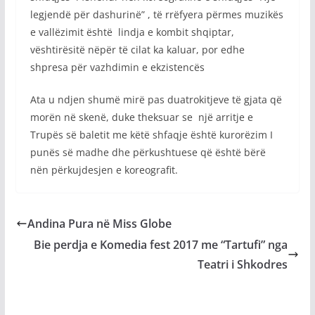
legjendë për dashurinë” , të rrëfyera përmes muzikës
e vallëzimit është lindja e kombit shqiptar,
vështirësitë nëpër të cilat ka kaluar, por edhe
shpresa për vazhdimin e ekzistencës
Ata u ndjen shumë mirë pas duatrokitjeve të gjata që
morën në skenë, duke theksuar se një arritje e
Trupës së baletit me këtë shfaqje është kurorëzim I
punës së madhe dhe përkushtuese që është bërë
nën përkujdesjen e koreografit.
Andina Pura në Miss Globe
Bie perdja e Komedia fest 2017 me “Tartufi” nga
Teatri i Shkodres