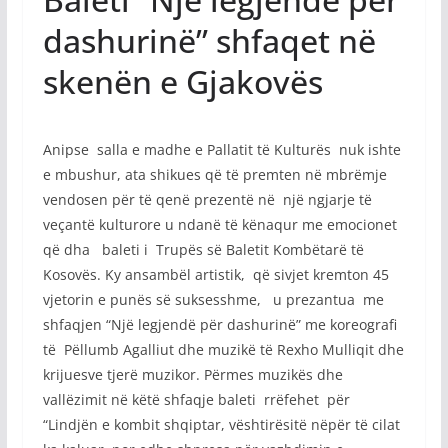
dashurinë” shfaqet në
skenën e Gjakovës
Anipse salla e madhe e Pallatit të Kulturës nuk ishte
e mbushur, ata shikues që të premten në mbrëmje
vendosen për të qenë prezentë në një ngjarje të
veçantë kulturore u ndanë të kënaqur me emocionet
që dha baleti i Trupës së Baletit Kombëtarë të
Kosovës. Ky ansambël artistik, që sivjet kremton 45
vjetorin e punës së suksesshme, u prezantua me
shfaqjen “Një legjendë për dashurinë” me koreografi
të Pëllumb Agalliut dhe muzikë të Rexho Mulliqit dhe
krijuesve tjerë muzikor. Përmes muzikës dhe
vallëzimit në këtë shfaqje baleti rrëfehet për
“Lindjën e kombit shqiptar, vështirësitë nëpër të cilat