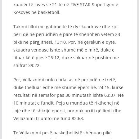
kuadër të javës së 21-të në FIVE STAR Superligën e
Kosovës në basketboll.
Takimi filloi me gabime të të dy skuadrave dhe kjo
bëri që në periudhën e parë të shënohen vetëm 23
pikë në përgjithësi, 13:10. Por, në çerekun e dytë,
skuadra vendase ishte shumë më e mirë, duke e
fituar këtë pjesë 26:12, duke shkuar në pushim me
shifrat 39:22.
Por, Vëllaznimi nuk u ndal as në periodën e tretë,
duke thelluar edhe më shumë epërsinë, 24:15, kurse
rezultati në semafor pas 30 minutash ishte 63:37. Në
10 minutat e fundit, Peja u mundua të rikthehej në
lojë dhe të shkrijë epërsi, por nuk arriti qëllimit dhe
Vëllaznimi triumfoi në fund 82:63.
Te Vëllaznimi pesë basketbollistë shënuan pikë