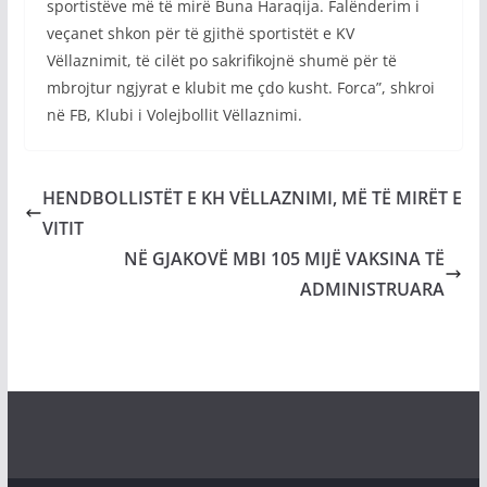
sportistëve më të mirë Buna Haraqija. Falënderim i
veçanet shkon për të gjithë sportistët e KV
Vëllaznimit, të cilët po sakrifikojnë shumë për të
mbrojtur ngjyrat e klubit me çdo kusht. Forca”, shkroi
në FB, Klubi i Volejbollit Vëllaznimi.
HENDBOLLISTËT E KH VËLLAZNIMI, MË TË MIRËT E
VITIT
NË GJAKOVË MBI 105 MIJË VAKSINA TË
ADMINISTRUARA