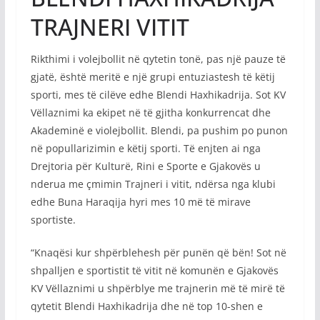
TRAJNERI VITIT
Rikthimi i volejbollit në qytetin tonë, pas një pauze të
gjatë, është meritë e një grupi entuziastesh të këtij
sporti, mes të cilëve edhe Blendi Haxhikadrija. Sot KV
Vëllaznimi ka ekipet në të gjitha konkurrencat dhe
Akademinë e violejbollit. Blendi, pa pushim po punon
në popullarizimin e këtij sporti. Të enjten ai nga
Drejtoria për Kulturë, Rini e Sporte e Gjakovës u
nderua me çmimin Trajneri i vitit, ndërsa nga klubi
edhe Buna Haraqija hyri mes 10 më të mirave
sportiste.
“Knaqësi kur shpërblehesh për punën që bën! Sot në
shpalljen e sportistit të vitit në komunën e Gjakovës
KV Vëllaznimi u shpërblye me trajnerin më të mirë të
qytetit Blendi Haxhikadrija dhe në top 10-shen e