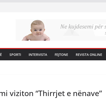
Ë
SPORTI
INTERVISTA
FEJTONE
REVISTA ONLINE
mi viziton “Thirrjet e nënave”