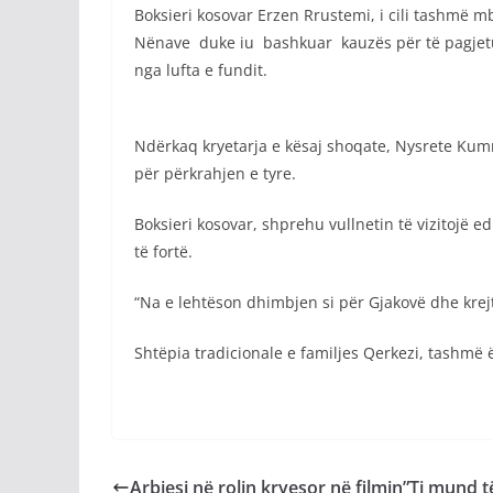
Boksieri kosovar Erzen Rrustemi, i cili tashmë
Nënave duke iu bashkuar kauzës për të pagjeturi
nga lufta e fundit.
Ndërkaq kryetarja e kësaj shoqate, Nysrete Kumno
për përkrahjen e tyre.
Boksieri kosovar, shprehu vullnetin të vizitojë e
të fortë.
“Na e lehtëson dhimbjen si për Gjakovë dhe krejt
Shtëpia tradicionale e familjes Qerkezi, tashmë
Arbiesi në rolin kryesor në filmin”Ti mund