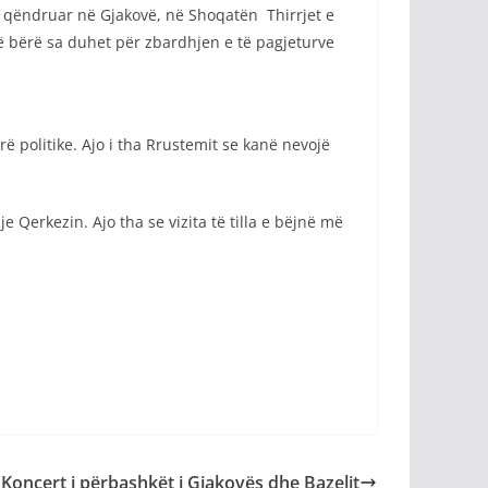
a qëndruar në Gjakovë, në Shoqatën Thirrjet e
ë bërë sa duhet për zbardhjen e të pagjeturve
ë politike. Ajo i tha Rrustemit se kanë nevojë
e Qerkezin. Ajo tha se vizita të tilla e bëjnë më
Koncert i përbashkët i Gjakovës dhe Bazelit