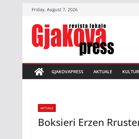
Skip
Friday, August 7, 2026
to
content
GJAKOVAPRESS
AKTUALE
KULTUR
AKTUALE
Boksieri Erzen Rruste