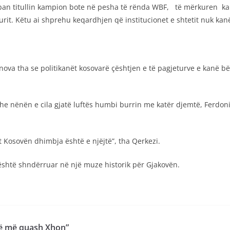
 mban titullin kampion bote në pesha të rënda WBF, të mërkuren k
t. Këtu ai shprehu keqardhjen që institucionet e shtetit nuk kan
va tha se politikanët kosovarë çështjen e të pagjeturve e kanë bër
dhe nënën e cila gjatë luftës humbi burrin me katër djemtë, Ferdonij
 Kosovën dhimbja është e njëjtë”, tha Qerkezi.
 është shndërruar në një muze historik për Gjakovën.
 të më quash Xhon”