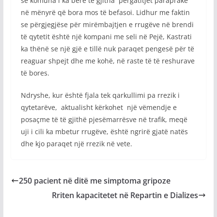
se komuna i ka bërë të gjitha përgatitjet paraprake
në mënyrë që bora mos të befasoi. Lidhur me faktin
se përgjegjëse për mirëmbajtjen e rrugëve në brendi
të qytetit është një kompani me seli në Pejë, Kastrati
ka thënë se një gjë e tillë nuk paraqet pengesë për të
reaguar shpejt dhe me kohë, në raste të të reshurave
të bores.
Ndryshe, kur është fjala tek qarkullimi pa rrezik i
qytetarëve, aktualisht kërkohet një vëmendje e
posaçme të të gjithë pjesëmarrësve në trafik, meqë
uji i cili ka mbetur rrugëve, është ngrirë gjatë natës
dhe kjo paraqet një rrezik në vete.
250 pacient në ditë me simptoma gripoze
Rriten kapacitetet në Repartin e Dializes