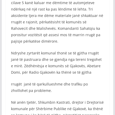
cilave 5 kanë kaluar me dëmtime të automjeteve
ndërkaq në një rast ka pas lëndime të lehta. Tri
aksidente tjera me dëme materiale janë shkaktuar në
rrugët e rajonit, përkatësisht të komunës së
Rahovecit dhe Malishevës. Komandanti Sahatqiu ka
porositur vozitësit që assesi mos të marrin rrugë pa
pajisje përkatëse dimërore.
Ndryshe zyrtarët komunal thonë se të gjitha rrugët
janë të pastruara dhe se gjendja nga tereni tregohet
e mirë. Zëdhënësja e komunës së Gjakovës, Abetare
Domi, për Radio Gjakovën ka thënë se të gjitha
rrugët janë të qarkullueshme dhe trafiku po
zhvillohet pa probleme.
Në anën tjetër, Shkumbin Kastrati, drejtor i Drejtorisë
komunale për Shërbime Publike në Gjakovë, ka thënë