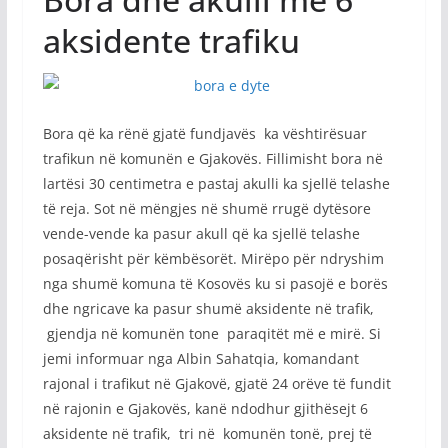
aksidente trafiku
Bora që ka rënë gjatë fundjavës ka vështirësuar
trafikun në komunën e Gjakovës. Fillimisht bora në
lartësi 30 centimetra e pastaj akulli ka sjellë telashe
të reja. Sot në mëngjes në shumë rrugë dytësore
vende-vende ka pasur akull që ka sjellë telashe
posaqërisht për këmbësorët. Mirëpo për ndryshim
nga shumë komuna të Kosovës ku si pasojë e borës
dhe ngricave ka pasur shumë aksidente në trafik,
gjendja në komunën tone paraqitët më e mirë. Si
jemi informuar nga Albin Sahatqia, komandant
rajonal i trafikut në Gjakovë, gjatë 24 orëve të fundit
në rajonin e Gjakovës, kanë ndodhur gjithësejt 6
aksidente në trafik, tri në komunën tonë, prej të