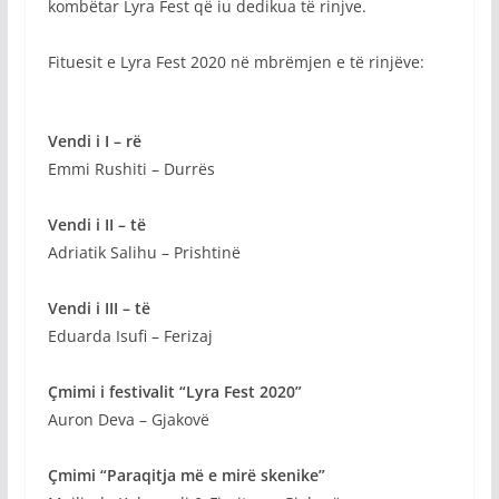
kombëtar Lyra Fest që iu dedikua të rinjve.
Fituesit e Lyra Fest 2020 në mbrëmjen e të rinjëve:
Vendi i I – rë
Emmi Rushiti – Durrës
Vendi i II – të
Adriatik Salihu – Prishtinë
Vendi i III – të
Eduarda Isufi – Ferizaj
Çmimi i festivalit “Lyra Fest 2020”
Auron Deva – Gjakovë
Çmimi “Paraqitja më e mirë skenike”