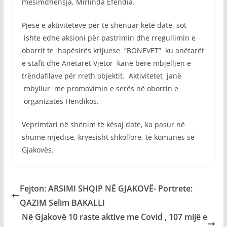
mësimdhënsja, Mirlinda Efendia.
Pjesë e aktiviteteve për të shënuar këtë datë, sot
ishte edhe aksioni për pastrimin dhe rregullimin e
oborrit te hapësirës krijuese “BONEVET” ku anëtarët
e stafit dhe Anëtaret Vjetor kanë bërë mbjelljen e
trëndafilave për rreth objektit. Aktivitetet janë
mbyllur me promovimin e serës në oborrin e
organizatës Hendikos.
Veprimtari në shënim të kësaj date, ka pasur në
shumë mjedise, kryesisht shkollore, të komunës së
Gjakovës.
Fejton: ARSIMI SHQIP NË GJAKOVË- Portrete:
QAZIM Selim BAKALLI
Në Gjakovë 10 raste aktive me Covid , 107 mijë e