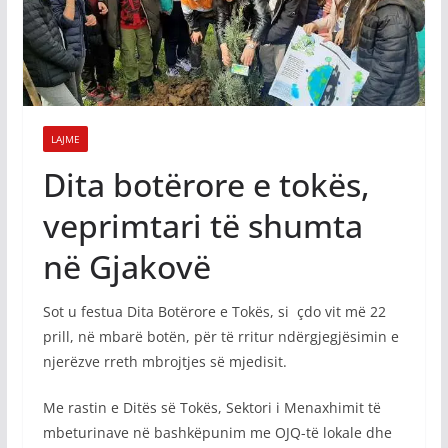
LAJME
Dita botërore e tokës,
veprimtari të shumta
në Gjakovë
Sot u festua Dita Botërore e Tokës, si çdo vit më 22
prill, në mbarë botën, për të rritur ndërgjegjësimin e
njerëzve rreth mbrojtjes së mjedisit.
Me rastin e Ditës së Tokës, Sektori i Menaxhimit të
mbeturinave në bashkëpunim me OJQ-të lokale dhe