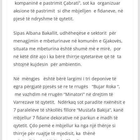
kompaninë e pastrimit Çabrati”, sot ka organizuar
aksione të pastrimit si dhe mbjelljen e fidaneve, në
pjesë të ndryshme të qytetit.
Sipas Albana Bakallit, udhëheqëse e sektorit për
menagjimin e mbeturinave në komunën e Gjakovës,
situata me mbeturina është shumë më e mirë, por
në këtë ditë ajo i ka bërë thirrje qytetarëve që të ta
shtojnë kujdesin për ambientin.
Në mëngjes është bërë largimi i tri deponive të
egra përgjatë pjesës së re te rrugës “Bujar Roka “,
me vazhdim në rrugën “Minatori” në drejtim të
Varrezave të qytetit. Ndërkaq sot paradite nxënësit e
7 paraleleve të shkollës fillore “Mustafa Bakija”, kanë
mbjellur 7 fidane dekorative në parkun e madh të
qytetit. Çdo pemë e mbjellur ka nga një thënje si
thirrje për ruajtje të mjedisit, ka thënë