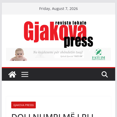
Skip
Friday, August 7, 2026
to
content
GJAKOVA PRESSS
DOLI NUMRI MË I RI I