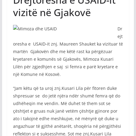
vizitë në Gjakovë
Dr
ejt
oresha e USAID-it znj. Maureen Shauket ka vizituar të
martën Gjakovën dhe me këtë rast ka përgëzuar
kryetaren e komunës së Gjakovës, Mimoza Kusari
Lilën për zgjedhjen e saj si femra e parë kryetare e
një Komune në Kosovë.
“Jam këtu që ta uroj znj.Kusari Lila për fitoren duke
shpresuar se do jetë njëra ndër shumë femra që do
udhëheqin me vendin. Më duhet të them sot se
çështjet e gruas nuk janë vetëm çështje gjinore por
ato i takojnë edhe meshkujve, në mënyrë që duke u
angazhuar të gjithë anëtarët, shoqëria në përgjithësi
reflekton si e suksesshme. Sot me znj.Kusari Lila