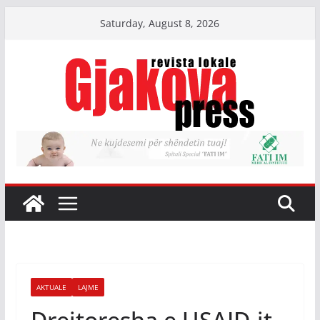
Skip
Saturday, August 8, 2026
to
content
AKTUALE
LAJME
Drejtoresha e USAID-it