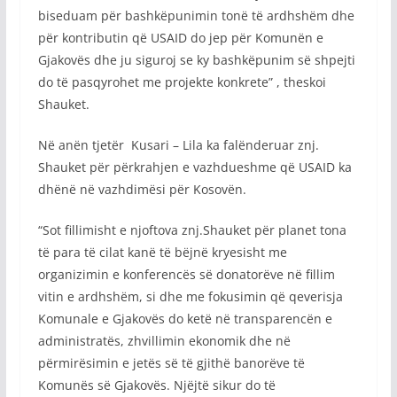
biseduam për bashkëpunimin tonë të ardhshëm dhe
për kontributin që USAID do jep për Komunën e
Gjakovës dhe ju siguroj se ky bashkëpunim së shpejti
do të pasqyrohet me projekte konkrete” , theskoi
Shauket.
Në anën tjetër Kusari – Lila ka falënderuar znj.
Shauket për përkrahjen e vazhdueshme që USAID ka
dhënë në vazhdimësi për Kosovën.
“Sot fillimisht e njoftova znj.Shauket për planet tona
të para të cilat kanë të bëjnë kryesisht me
organizimin e konferencës së donatorëve në fillim
vitin e ardhshëm, si dhe me fokusimin që qeverisja
Komunale e Gjakovës do ketë në transparencën e
administratës, zhvillimin ekonomik dhe në
përmirësimin e jetës së të gjithë banorëve të
Komunës së Gjakovës. Njëjtë sikur do të