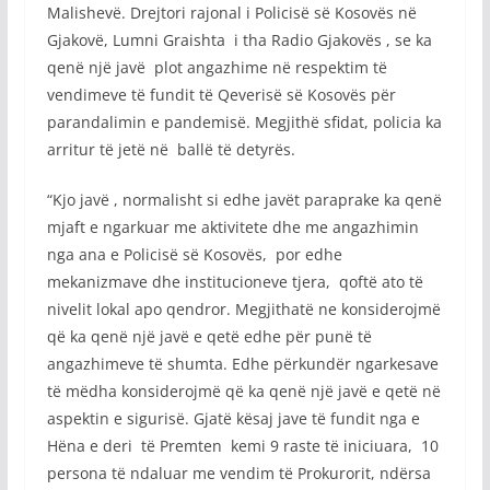
Malishevë. Drejtori rajonal i Policisë së Kosovës në
Gjakovë, Lumni Graishta i tha Radio Gjakovës , se ka
qenë një javë plot angazhime në respektim të
vendimeve të fundit të Qeverisë së Kosovës për
parandalimin e pandemisë. Megjithë sfidat, policia ka
arritur të jetë në ballë të detyrës.
“Kjo javë , normalisht si edhe javët paraprake ka qenë
mjaft e ngarkuar me aktivitete dhe me angazhimin
nga ana e Policisë së Kosovës, por edhe
mekanizmave dhe institucioneve tjera, qoftë ato të
nivelit lokal apo qendror. Megjithatë ne konsiderojmë
që ka qenë një javë e qetë edhe për punë të
angazhimeve të shumta. Edhe përkundër ngarkesave
të mëdha konsiderojmë që ka qenë një javë e qetë në
aspektin e sigurisë. Gjatë kësaj jave të fundit nga e
Hëna e deri të Premten kemi 9 raste të iniciuara, 10
persona të ndaluar me vendim të Prokurorit, ndërsa