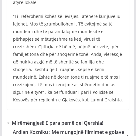
atyre lokale.
“Ti referohemi kohës së lëvizjes, atëherë kur juve iu
lejohet. Mos të grumbulloheni . Të evitojmë sa të
mundemi dhe të parandalojmë mundësitë e
përhapjes së mëtutjeshme të këtij virusi të
rrezikshëm. Gjithçka që bëjmë, bëjmë për vete, për
familjet tona dhe për shoqërinë tonë. Andaj vlerësojë
që nuk ka asgjë më të shenjtë se familja dhe
shoqëria, kështu që ti ruajmë , sepse e kemi
mundësinë. Është në dorën tonë ti ruajmë e të mos i
rrezikojmë, të mos i cenojmë as shëndetin dhe as
sigurinë e tyre” , ka përfunduar i pari i Policisë së
Kosovës për regjionin e Gjakovës, kol. Lumni Graishta.
Mirëmëngjesi! E para pemë qel Qershia!
Ardian Kozniku : Më mungojnë filmimet e golave