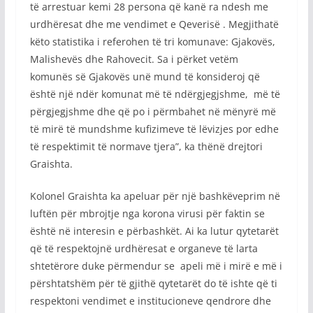
të arrestuar kemi 28 persona që kanë ra ndesh me
urdhëresat dhe me vendimet e Qeverisë . Megjithatë
këto statistika i referohen të tri komunave: Gjakovës,
Malishevës dhe Rahovecit. Sa i përket vetëm
komunës së Gjakovës unë mund të konsideroj që
është një ndër komunat më të ndërgjegjshme, më të
përgjegjshme dhe që po i përmbahet në mënyrë më
të mirë të mundshme kufizimeve të lëvizjes por edhe
të respektimit të normave tjera”, ka thënë drejtori
Graishta.
Kolonel Graishta ka apeluar për një bashkëveprim në
luftën për mbrojtje nga korona virusi për faktin se
është në interesin e përbashkët. Ai ka lutur qytetarët
që të respektojnë urdhëresat e organeve të larta
shtetërore duke përmendur se apeli më i mirë e më i
përshtatshëm për të gjithë qytetarët do të ishte që ti
respektoni vendimet e institucioneve qendrore dhe