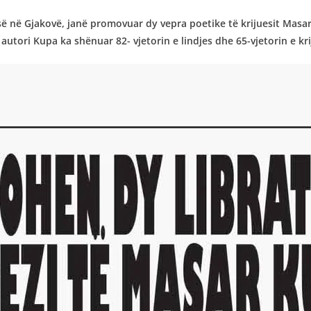
ë Gjakovë, janë promovuar dy vepra poetike të krijuesit Masar Kupa
utori Kupa ka shënuar 82- vjetorin e lindjes dhe 65-vjetorin e krij