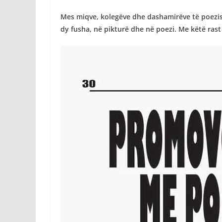
Mes miqve, kolegëve dhe dashamirëve të poezisë n
dy fusha, në pikturë dhe në poezi. Me këtë rast a