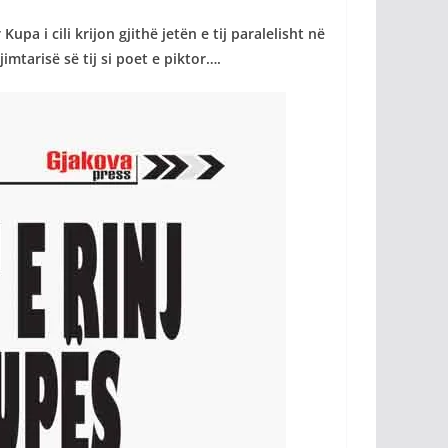
 i cili krijon gjithë jetën e tij paralelisht në
imtarisë së tij si poet e piktor….