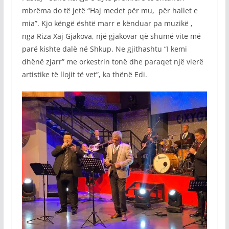
mbrëma do të jetë “Haj medet për mu, për hallet e
mia”. Kjo këngë është marr e kënduar pa muzikë ,
nga Riza Xaj Gjakova, një gjakovar që shumë vite më
parë kishte dalë në Shkup. Ne gjithashtu “I kemi
dhënë zjarr” me orkestrin tonë dhe paraqet një vlerë
artistike të llojit të vet”, ka thënë Edi.