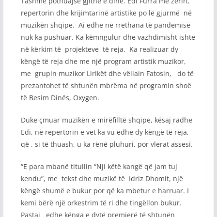
Tashmë pothuajse gjithë e dinë. Edi Furra me zërin,
repertorin dhe krijimtarinë artistike po lë gjurmë në
muzikën shqipe. Ai edhe në rrethana të pandemisë
nuk ka pushuar. Ka këmngulur dhe vazhdimisht ishte
në kërkim të projekteve të reja. Ka realizuar dy
këngë të reja dhe me një program artistik muzikor,
me grupin muzikor Lirikët dhe vëllain Fatosin, do të
prezantohet të shtunën mbrëma në programin shoë
të Besim Dinës, Oxygen.
Duke çmuar muzikën e mirëfilltë shqipe, kësaj radhe
Edi, në repertorin e vet ka vu edhe dy këngë të reja,
që , si të thuash, u ka rënë pluhuri, por vlerat assesi.
“E para mbanë titullin “Nji këtë kangë që jam tuj
kendu”, me tekst dhe muzikë të Idriz Dhomit, një
këngë shumë e bukur por që ka mbetur e harruar. I
kemi bërë një orkestrim të ri dhe tingëllon bukur.
Pastaj edhe kënga e dytë premierë të shtunën