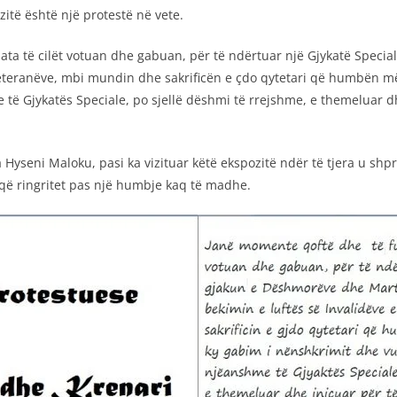
zitë është një protestë në vete.
ë ata të cilët votuan dhe gabuan, për të ndërtuar një Gjykatë Spec
Veteranëve, mbi mundin dhe sakrificën e çdo qytetari që humbën më 
 të Gjykatës Speciale, po sjellë dëshmi të rrejshme, e themeluar d
 Hyseni Maloku, pasi ka vizituar këtë ekspozitë ndër të tjera u shp
 që ringritet pas një humbje kaq të madhe.