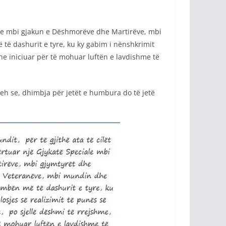
iale mbi gjakun e Dëshmorëve dhe Martirëve, mbi
të dashurit e tyre, ku ky gabim i nënshkrimit
he iniciuar për të mohuar luftën e lavdishme të
reh se, dhimbja për jetët e humbura do të jetë