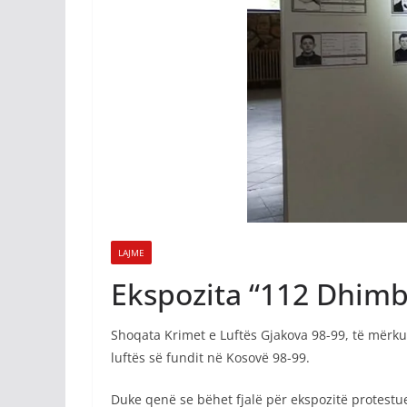
LAJME
Ekspozita “112 Dhimbj
Shoqata Krimet e Luftës Gjakova 98-99, të mërku
luftës së fundit në Kosovë 98-99.
Duke qenë se bëhet fjalë për ekspozitë protest