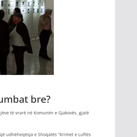
lumbat bre?
ijëve të vrarë në Komunën e Gjakovës, gjatë
 që udhëheqësja e Shoqatës “Krimet e Luftës