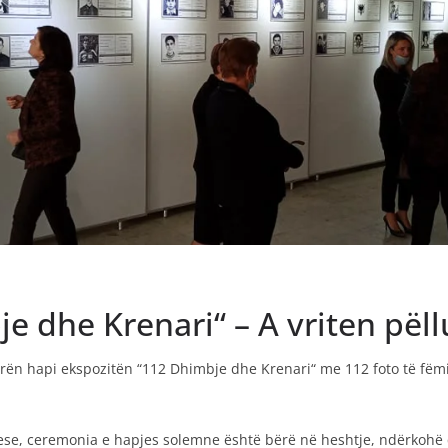
e dhe Krenari“ – A vriten pël
rën hapi ekspozitën “112 Dhimbje dhe Krenari“ me 112 foto të fëm
uese, ceremonia e hapjes solemne është bërë në heshtje, ndërkohë