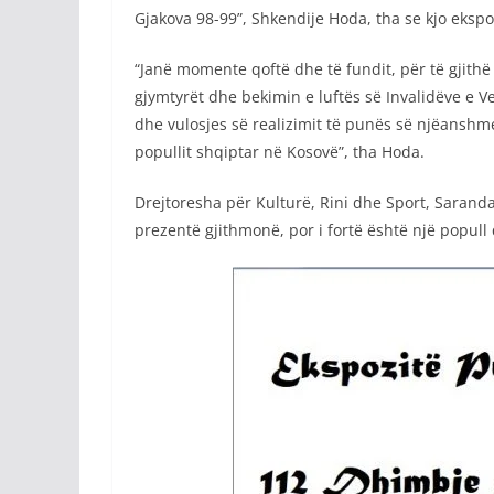
Gjakova 98-99”, Shkendije Hoda, tha se kjo ekspo
“Janë momente qoftë dhe të fundit, për të gjith
gjymtyrët dhe bekimin e luftës së Invalidëve e 
dhe vulosjes së realizimit të punës së njëanshme
popullit shqiptar në Kosovë”, tha Hoda.
Drejtoresha për Kulturë, Rini dhe Sport, Saranda
prezentë gjithmonë, por i fortë është një popull