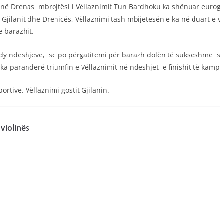
s në Drenas mbrojtësi i Vëllaznimit Tun Bardhoku ka shënuar eurog
es Gjilanit dhe Drenicës, Vëllaznimi tash mbijetesën e ka në duart 
e barazhit.
 dy ndeshjeve, se po përgatitemi për barazh dolën të sukseshme si p
ka paranderë triumfin e Vëllaznimit në ndeshjet e finishit të kampi
ortive. Vëllaznimi gostit Gjilanin.
violinës