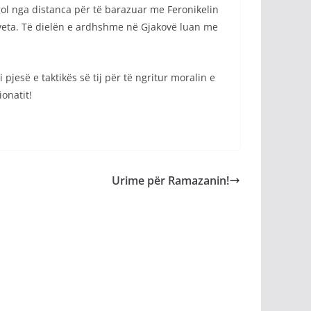
ol nga distanca për të barazuar me Feronikelin
e veta. Të dielën e ardhshme në Gjakovë luan me
jesë e taktikës së tij për të ngritur moralin e
onatit!
Urime për Ramazanin!