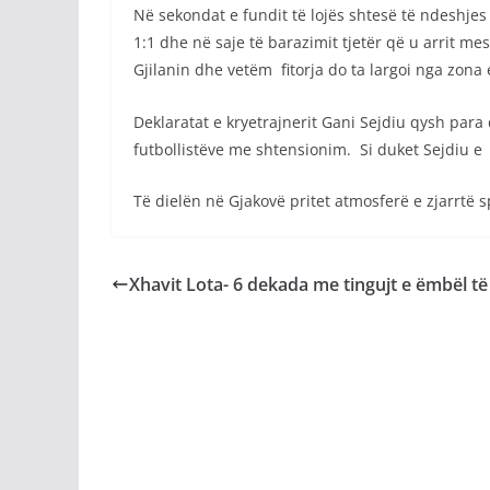
Në sekondat e fundit të lojës shtesë të ndeshje
1:1 dhe në saje të barazimit tjetër që u arrit m
Gjilanin dhe vetëm fitorja do ta largoi nga zona 
Deklaratat e kryetrajnerit Gani Sejdiu qysh para
futbollistëve me shtensionim. Si duket Sejdiu e 
Të dielën në Gjakovë pritet atmosferë e zjarrtë sp
Xhavit Lota- 6 dekada me tingujt e ëmbël të 