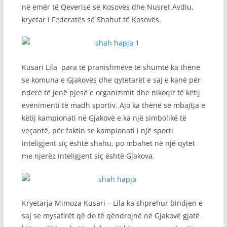
në emër të Qeverisë së Kosovës dhe Nusret Avdiu,
kryetar I Federatës së Shahut të Kosovës.
Kusari Lila para të pranishmëve të shumtë ka thënë
se komuna e Gjakovës dhe qytetarët e saj e kanë për
nderë të jenë pjesë e organizimit dhe nikoqir të këtij
evenimenti të madh sportiv. Ajo ka thënë se mbajtja e
këtij kampionati në Gjakovë e ka një simbolikë të
veçantë, për faktin se kampionati i një sporti
inteligjent siç është shahu, po mbahet në një qytet
me njerëz inteligjent siç është Gjakova.
Kryetarja Mimoza Kusari – Lila ka shprehur bindjen e
saj se mysafirët që do të qëndrojnë në Gjakovë gjatë