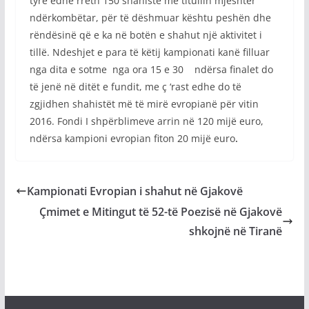
tyre edhe rreth 150 shahistë me titullin mjeshtër
ndërkombëtar, për të dëshmuar kështu peshën dhe
rëndësinë që e ka në botën e shahut një aktivitet i
tillë. Ndeshjet e para të këtij kampionati kanë filluar
nga dita e sotme nga ora 15 e 30 ndërsa finalet do
të jenë në ditët e fundit, me ç ‘rast edhe do të
zgjidhen shahistët më të mirë evropianë për vitin
2016. Fondi I shpërblimeve arrin në 120 mijë euro,
ndërsa kampioni evropian fiton 20 mijë euro
.
Kampionati Evropian i shahut në Gjakovë
Çmimet e Mitingut të 52-të Poezisë në Gjakovë
shkojnë në Tiranë