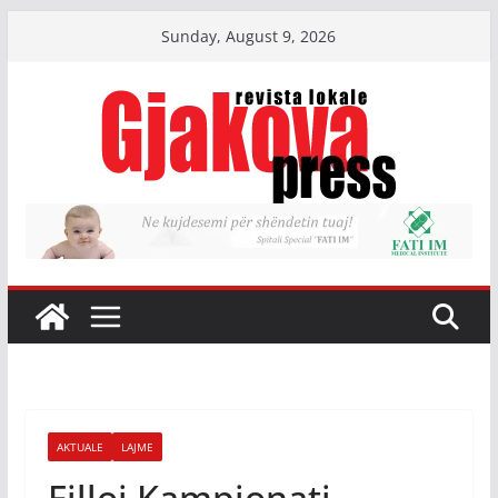
Skip
Sunday, August 9, 2026
to
content
AKTUALE
LAJME
Filloi Kampionati