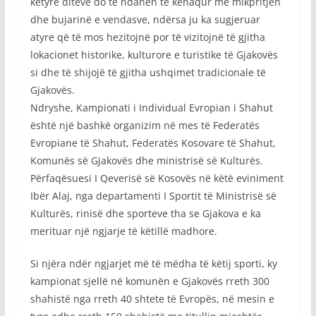
këtyre ditëve do të ndahen të kënaqur me mikpritjen
dhe bujarinë e vendasve, ndërsa ju ka sugjeruar
atyre që të mos hezitojnë por të vizitojnë të gjitha
lokacionet historike, kulturore e turistike të Gjakovës
si dhe të shijojë të gjitha ushqimet tradicionale të
Gjakovës.
Ndryshe, Kampionati i Individual Evropian i Shahut
është një bashkë organizim në mes të Federatës
Evropiane të Shahut, Federatës Kosovare të Shahut,
Komunës së Gjakovës dhe ministrisë së Kulturës.
Përfaqësuesi I Qeverisë së Kosovës në këtë eviniment
Ibër Alaj, nga departamenti I Sportit të Ministrisë së
Kulturës, rinisë dhe sporteve tha se Gjakova e ka
merituar një ngjarje të këtillë madhore.
Si njëra ndër ngjarjet më të mëdha të këtij sporti, ky
kampionat sjellë në komunën e Gjakovës rreth 300
shahistë nga rreth 40 shtete të Evropës, në mesin e