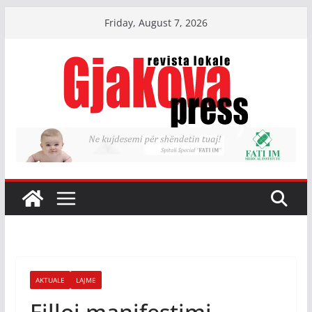
Skip
Friday, August 7, 2026
to
content
AKTUALE
LAJME
Filloi manifestimi