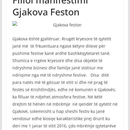
Gjakova Feston
Gjakova është gjallëruar. Rrugët kryesore të qytetit
janë më të frkuentuara ngase këtyre diteve për
pushime festive kanë ardhë bashkëqytetaret tanë.
Shumica e rrgëve kryesore dhe disa objekte të
ndryshme biznesi dhe familje janë stolisur me
ndriqime nga më të ndryshme festive. Disa ditë
para natës më të gëzuar të vitit si dhe në prag të
festës së Krishtlindjës, edhe në komunën e Gjakovës,
ka filluar të ndjehet atmosfera festive. Në këtë
drejtim të hënën në mbrëmje në qendër të qytetit në
Gjakovë, solemnisht u hap sheshi festiv ku janë
vendosur edhe kiosqe karakteristike prej drurit ku
deri me 1 janar të vitit 2016, çdo mbrëmje qytetarëve