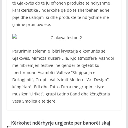
të Gjakovës do të ju ofrohen produkte të ndryshme
karakteristike , ndërkohë që do të shërbehen edhe
pije dhe ushqim si dhe produkte të ndryshme me
çmime promovuese.
Perurimin solemn e bëri kryetarja e komunës së
Gjakovës, Mimoza Kusari-Lila. Kjo atmosferë vazhdoi
me mbrëmjen festive në qendër të qytetit ku
performuan Asambli i Valleve “Shqiponja e
Dukagjinit”, Grupi i Vallëzimit Modern “Art Design”,
këngëtarët Edi dhe Fatos Furra me grupin e tyre
muzikor “Lirikët”, grupi Latino Band dhe këngëtarja
Vesa Smolica e të tjerë
Kërkohet ndërhyrje urgjente për banorët skaj