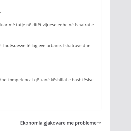
.
uar më tutje në ditët vijuese edhe në fshatrat e
ërfaqësuesve të lagjeve urbane, fshatrave dhe
t dhe kompetencat që kanë këshillat e bashkësive
Ekonomia gjakovare me probleme