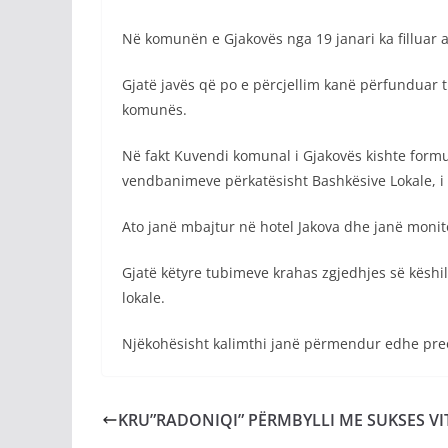
Në komunën e Gjakovës nga 19 janari ka filluar ak
Gjatë javës që po e përcjellim kanë përfunduar t
komunës.
Në fakt Kuvendi komunal i Gjakovës kishte formu
vendbanimeve përkatësisht Bashkësive Lokale, i c
Ato janë mbajtur në hotel Jakova dhe janë moni
Gjatë këtyre tubimeve krahas zgjedhjes së këshi
lokale.
Njëkohësisht kalimthi janë përmendur edhe preok
KRU”RADONIQI” PËRMBYLLI ME SUKSES VI