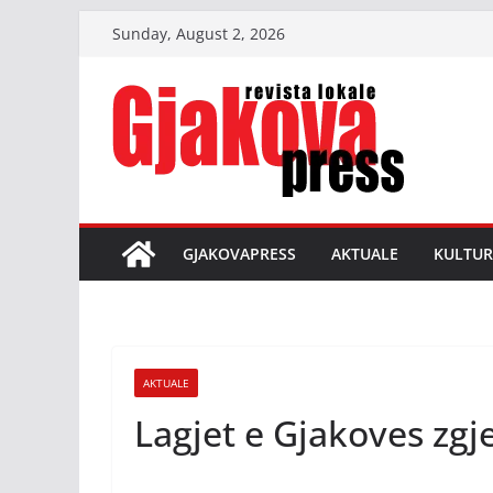
Skip
Sunday, August 2, 2026
to
content
GJAKOVAPRESS
AKTUALE
KULTUR
AKTUALE
Lagjet e Gjakoves zgj