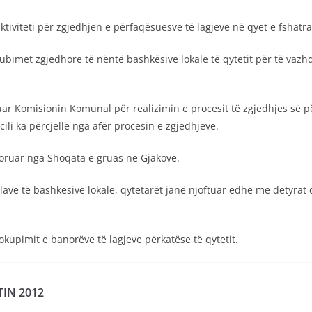
tiviteti për zgjedhjen e përfaqësuesve të lagjeve në qyet e fshatra
ubimet zgjedhore të nëntë bashkësive lokale të qytetit për të vazhd
ar Komisionin Komunal për realizimin e procesit të zgjedhjes së p
ili ka përcjellë nga afër procesin e zgjedhjeve.
toruar nga Shoqata e gruas në Gjakovë.
llave të bashkësive lokale, qytetarët janë njoftuar edhe me detyra
upimit e banorëve të lagjeve përkatëse të qytetit.
TIN 2012