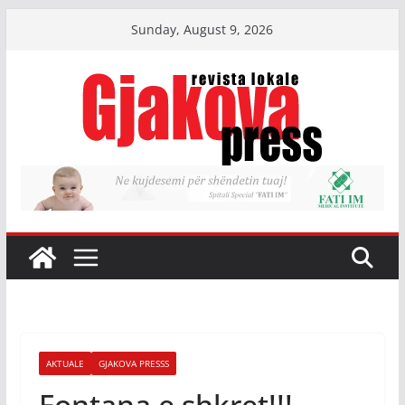
Skip
Sunday, August 9, 2026
to
content
AKTUALE
GJAKOVA PRESSS
Fontana e shkret!!!