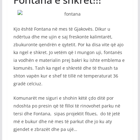
Kjo është Fontana në mes të Gjakovës. Dikur u
ndërtua dhe me ujin e saj freskonte kalimtarët,
zbukuronte qendrën e qytetit. Por ka disa vite që ajo
ka ngel e shkret. Jo vetëm që I mungon uji, fontanës
ia vodhën e materialin prej bakri ku ishte emblema e
komunës. Tash ka ngel e shkretë dhe të thuash ta
shton vapën kur e shef të tillë në temperaturat 36
gradë celciuz.
Komunarët me siguri e shohin këtë çdo ditë por
ndoshta po presin që të filloi të rinovohet parku në
tersi dhe Fontana, sipas projektit fitues, do të jetë
më e bukur dhe në mes të parkut dhe jo ku aty
gjendet e zbrazët dhe pa ujë…