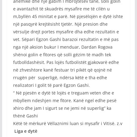
anemike dhe një gabim I mbrojtësev tanë, solli golin
e avantazhit të skuadrës mysafire me të cilën u
m,byllën 45 minitat e parë. Në pjesëlojën e dytë ishte
një pasqyrë krejtësisht tjetër. Një presion dhe
vërsulje drejt portes mysafire dha edhe rezultatin e
vet. Sëpari Egzon Gashi barazoi rezultatin e më pas
nga një aksion bukur I menduar, Dardan Rogova
shënoi golin e fitores që solli gëzim të madh tek
futbolldashësit. Pas lojës futbolistët gjakovarë edhe
në zhveshtore kanë festuar tri pikët që qojnë në
rrugën për superligë, ndërsa këtë e tha edhe
realizatori I golit të parë Egzon Gashi.
“ Në pjesën e dytë të lojës e treguam veten dhe e
mbyllem ndeshjen me fitore. Kanë ngel edhe pesë
xhiro dhe jam I sigurt se ne jemi në superlig” ka
thënë Gashi
Këtë të mërkurë Vëllaznimi luan si mysafir i Vitisë. z.v
Liga e dytë