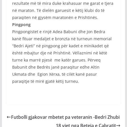
rezultate më të mira duke krahasuar me garat e tjera
në maraton. Të dielën garuesit e këtij klubi do të
paraqiten në gjysëm maratonën e Prishtinës.
Pingpong
Pingpongistet e rinjë Adea Babuni dhe Jon Bedra
kanë fituar medaljet e bronzta në turneun memorial
“Bedri Ajeti” në pingpong për kadet e minikadet që
është mbajtur dje në Prishtinë. Vëllaznimi në këtë
turne ka marrë pjesë me katër garues. Përveq
Babunit dhe Bedrës janë paraqitur edhe Altin
Ukmata dhe Egion Xërxa, të cilët kanë pasur
paraqitje të mirë gjatë këtij turneu.
Futbolli gjakovar mbetet pa veteranin -Bedri Zhubi
18 vjet nga Beteja e Çabratit