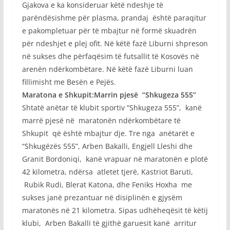
Gjakova e ka konsideruar këtë ndeshje të
parëndësishme për plasma, prandaj është paraqitur
e pakompletuar për të mbajtur në formë skuadrën
për ndeshjet e plej ofit. Në këtë fazë Liburni shpreson
në sukses dhe përfaqësim të futsallit të Kosovës në
arenën ndërkombëtare. Në këtë fazë Liburni luan
fillimisht me Besën e Pejës.
Maratona e Shkupit:Marrin pjesë “Shkugeza 555”
Shtatë anëtar të klubit sportiv “Shkugeza 555”, kanë
marrë pjesë në maratonën ndërkombëtare të
Shkupit që është mbajtur dje. Tre nga anëtarët e
“Shkugëzës 555”, Arben Bakalli, Engjell Lleshi dhe
Granit Bordoniqi, kanë vrapuar në maratonën e plotë
42 kilometra, ndërsa atletet tjerë, Kastriot Baruti,
Rubik Rudi, Blerat Katona, dhe Feniks Hoxha me
sukses janë prezantuar në disiplinën e gjysëm
maratonës në 21 kilometra. Sipas udhëheqësit të këtij
klubi, Arben Bakalli të gjithë garuesit kanë arritur