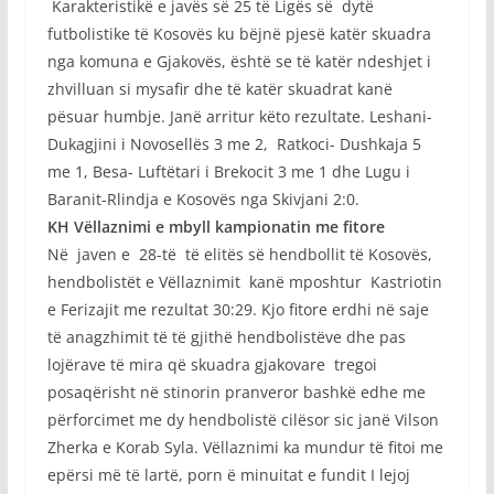
Karakteristikë e javës së 25 të Ligës së dytë
futbolistike të Kosovës ku bëjnë pjesë katër skuadra
nga komuna e Gjakovës, është se të katër ndeshjet i
zhvilluan si mysafir dhe të katër skuadrat kanë
pësuar humbje. Janë arritur këto rezultate. Leshani-
Dukagjini i Novosellës 3 me 2, Ratkoci- Dushkaja 5
me 1, Besa- Luftëtari i Brekocit 3 me 1 dhe Lugu i
Baranit-Rlindja e Kosovës nga Skivjani 2:0.
KH Vëllaznimi e mbyll kampionatin me fitore
Në javen e 28-të të elitës së hendbollit të Kosovës,
hendbolistët e Vëllaznimit kanë mposhtur Kastriotin
e Ferizajit me rezultat 30:29. Kjo fitore erdhi në saje
të anagzhimit të të gjithë hendbolistëve dhe pas
lojërave të mira që skuadra gjakovare tregoi
posaqërisht në stinorin pranveror bashkë edhe me
përforcimet me dy hendbolistë cilësor sic janë Vilson
Zherka e Korab Syla. Vëllaznimi ka mundur të fitoi me
epërsi më të lartë, porn ë minuitat e fundit I lejoj