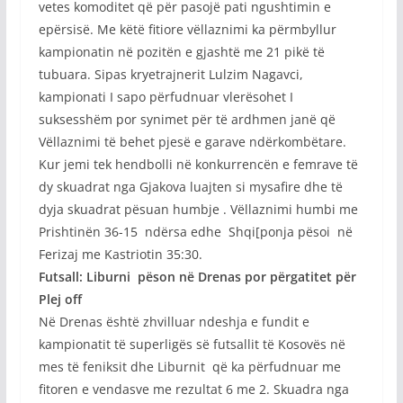
vetes komoditet që për pasojë pati ngushtimin e
epërsisë. Me këtë fitiore vëllaznimi ka përmbyllur
kampionatin në pozitën e gjashtë me 21 pikë të
tubuara. Sipas kryetrajnerit Lulzim Nagavci,
kampionati I sapo përfudnuar vlerësohet I
suksesshëm por synimet për të ardhmen janë që
Vëllaznimi të behet pjesë e garave ndërkombëtare.
Kur jemi tek hendbolli në konkurrencën e femrave të
dy skuadrat nga Gjakova luajten si mysafire dhe të
dyja skuadrat pësuan humbje . Vëllaznimi humbi me
Prishtinën 36-15 ndërsa edhe Shqi[ponja pësoi në
Ferizaj me Kastriotin 35:30.
Futsall: Liburni pëson në Drenas por përgatitet për
Plej off
Në Drenas është zhvilluar ndeshja e fundit e
kampionatit të superligës së futsallit të Kosovës në
mes të feniksit dhe Liburnit që ka përfudnuar me
fitoren e vendasve me rezultat 6 me 2. Skuadra nga