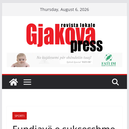
Skip
Thursday, August 6, 2026
to
content
SPORTI
Fundjavë e suksesshme