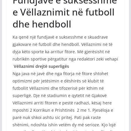
e Vëllaznimit në futboll
dhe hendboll
Ka qenë një fundjavë e suksesshme e skuadrave
gjakovare në futboll dhe hendboll. Vëllaznimi në të
dyja këto sporte ka arritur fitore. Më gjerësisht në
rubrikën sportive përgatitur nga redaktori zeki vehapi
Vëllaznimi drejtë superligës
Nga java në javë dhe nga fitorja në fitore shtohet
optimizmi për jetësimin e dëshirës së klubit të
futbollit Vëllaznimi dhe tifozerisë për kthim në
superligë. Dje në stadiumin e qytetit në Gjakovë
Vëllaznimi arriti fitoren e pestë radhazi, kësaj here
mposhti 2 Korrikun e Prishtinës 2 me 1. Pjesëloja e
parë nuk shkoi ashtu sic pritej. Pati pak raste
shënimi, ndoshta ishin vetëm dy më serioze. Kjo lojë