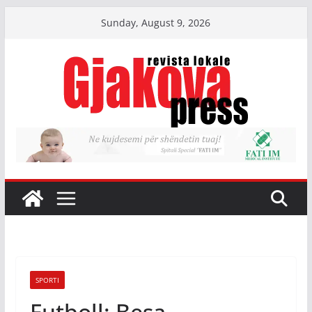
Skip
Sunday, August 9, 2026
to
content
SPORTI
Futboll: Besa-