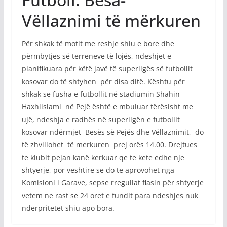
Vëllaznimi të mërkuren
Për shkak të motit me reshje shiu e bore dhe
përmbytjes së terreneve të lojës, ndeshjet e
planifikuara për këtë javë të superligës së futbollit
kosovar do të shtyhen për disa ditë. Kështu për
shkak se fusha e futbollit në stadiumin Shahin
Haxhiislami në Pejë është e mbuluar tërësisht me
ujë, ndeshja e radhës në superligën e futbollit
kosovar ndërmjet Besës së Pejës dhe Vëllaznimit, do
të zhvillohet të merkuren prej orës 14.00. Drejtues
te klubit pejan kanë kerkuar qe te kete edhe nje
shtyerje, por veshtire se do te aprovohet nga
Komisioni i Garave, sepse rregullat flasin për shtyerje
vetem ne rast se 24 oret e fundit para ndeshjes nuk
nderpritetet shiu apo bora.