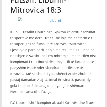
Mitrovica 18:3
Klubi i Futsallit Liburn nga Gjakova ka arritur rezultat
të sporteve me dorë, 18:3 !, në lojë me anëtarin e ri
të superligës së futsallit të Kosovës, “Mitrovica”.
Pjesëloja e parë përfundojë me rezultat 9:1. Edhe në
ndeshjen e sw shtunës nw mbrëmje, me të cilën nisi
kampionati i ri , Liburni dëshmojë cili të larta dhe se
padyshim është ndër skuadrat më cilësore të
Kosovës. Më së shumti gola shënoi Arbër Zhubi- 6,
pastaj Ramadan Alaj- 4, Ideal Brovina 3, pastaj dy
gola i shënoi Selmanaj dhe nga një e shënuan
Nexhipi, Lama dhe Fazlija.
F.C Liburn është kampion aktual i Kosovës dhe fitues i