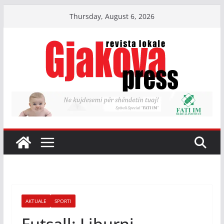
Skip
Thursday, August 6, 2026
to
content
AKTUALE
SPORTI
Futsall: Liburni-