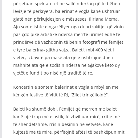
përjetuan spektatorët në sallë ndërkaq që të bëhen
lëvizje të përkryera, balerinat e vogla kanë ushtruar
gjatë nën përkujdesjen e mësueses Iliriana Mema.
Ajo sonte ishte e ngazëllyer nga duartrokitjet që vinin
pas çdo pike artistike ndërsa merrte urimet edhe të
prindërve që vazhdonin të bënin fotografi më fëmijët
e tyre balerina- gjitha vajza. Baleti, mbi 400 vjet i
vjetër, zbavitë pa masë ata që e ushtrojnë dhe i
mahnitë ata që e sodisin ndërsa në Gjakovë këto dy
vjetët e fundit po nisë një traditë të re.
Koncertin e sontem balerinat e vogla e mbyllen me
këngën festive të Vitit të Ri, “Zilet tringëllojnë”.
Baleti ka shumë dobi. Fëmijët që merren me balet
kanë një trup më elastik, të zhvilluar mirë, rritje më
të shëndetshme, rrisin besimin në vetvete, kanë
kujtesë më të mirë, përfitojnë aftësi të bashkëpunimit