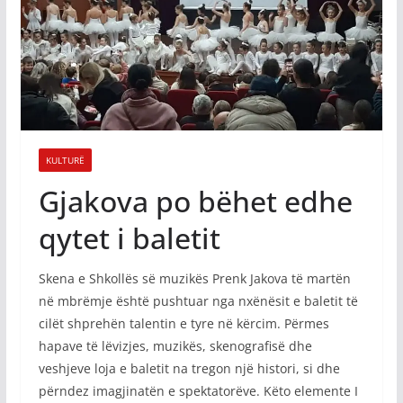
KULTURË
Gjakova po bëhet edhe
qytet i baletit
Skena e Shkollës së muzikës Prenk Jakova të martën
në mbrëmje është pushtuar nga nxënësit e baletit të
cilët shprehën talentin e tyre në kërcim. Përmes
hapave të lëvizjes, muzikës, skenografisë dhe
veshjeve loja e baletit na tregon një histori, si dhe
përndez imagjinatën e spektatorëve. Këto elemente I