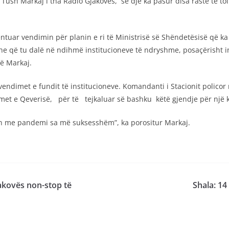
 Tush Markaj i tha Radio Gjakovës, se dje ka pasur disa raste të t
tuar vendimin për planin e ri të Ministrisë së Shëndetësisë që ka të
që tu dalë në ndihmë institucioneve të ndryshme, posaçërisht ins
në Markaj.
 vendimet e fundit të institucioneve. Komandanti i Stacionit polico
met e Qeverisë, për të tejkaluar së bashku këtë gjendje për një 
ën me pandemi sa më suksesshëm”, ka porositur Markaj.
jakovës non-stop të
Shala: 14