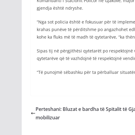
Komandanti i Stacionit Policor në Gjakovë, major
gjendja është ndryshe.
“Nga sot policia është e fokusuar për të implemen
krahas punëve të përditshme po angazhohet edhe 
kohe ka fluks më të madh të qytetarëve, “ka thë
Sipas tij në përgjithësi qytetarët po respektojnë
qytetarëve që të vazhdojnë të respektojnë vendi
“Të punojmë sëbashku për ta përballuar situat
Perteshani: Bluzat e bardha të Spitalit të G
mobilizuar