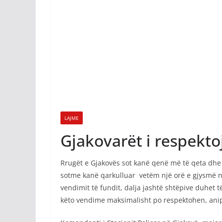
LAJME
Gjakovarët i respekto
Rrugët e Gjakovës sot kanë qenë më të qeta dhe 
sotme kanë qarkulluar vetëm një orë e gjysmë në
vendimit të fundit, dalja jashtë shtëpive duhet 
këto vendime maksimalisht po respektohen, anip