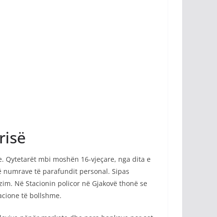
risë
e. Qytetarët mbi moshën 16-vjeçare, nga dita e
ë numrave të parafundit personal. Sipas
zim. Në Stacionin policor në Gjakovë thonë se
acione të bollshme.