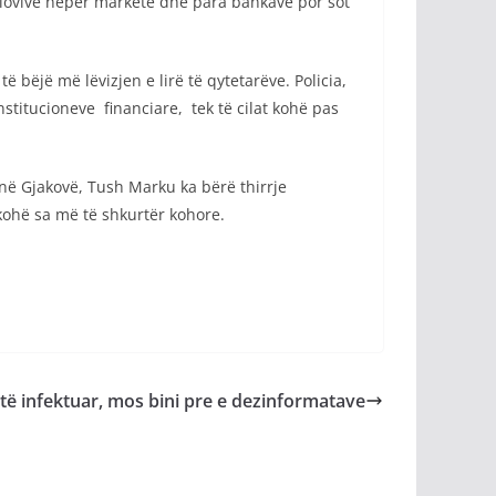
ollovive nëpër markete dhe para bankave por sot
 bëjë më lëvizjen e lirë të qytetarëve. Policia,
titucioneve financiare, tek të cilat kohë pas
r në Gjakovë, Tush Marku ka bërë thirrje
kohë sa më të shkurtër kohore.
 të infektuar, mos bini pre e dezinformatave