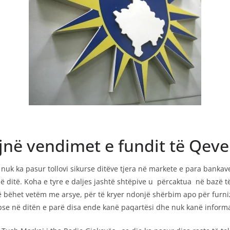
jnë vendimet e fundit të Qeve
nuk ka pasur tollovi sikurse ditëve tjera në markete e para bankav
 ditë. Koha e tyre e daljes jashtë shtëpive u përcaktua në bazë t
të bëhet vetëm me arsye, për të kryer ndonjë shërbim apo për furni
se në ditën e parë disa ende kanë paqartësi dhe nuk kanë inform