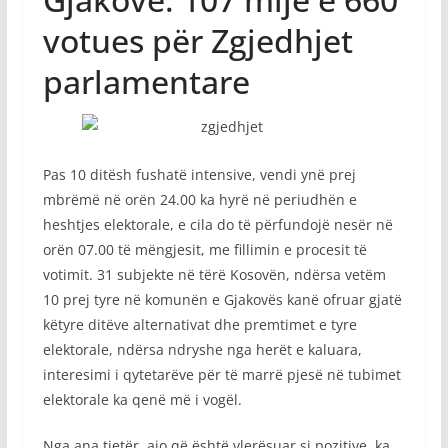
votues për Zgjedhjet
parlamentare
Pas 10 ditësh fushatë intensive, vendi ynë prej
mbrëmë në orën 24.00 ka hyrë në periudhën e
heshtjes elektorale, e cila do të përfundojë nesër në
orën 07.00 të mëngjesit, me fillimin e procesit të
votimit. 31 subjekte në tërë Kosovën, ndërsa vetëm
10 prej tyre në komunën e Gjakovës kanë ofruar gjatë
këtyre ditëve alternativat dhe premtimet e tyre
elektorale, ndërsa ndryshe nga herët e kaluara,
interesimi i qytetarëve për të marrë pjesë në tubimet
elektorale ka qenë më i vogël.
Nga ana tjetër, ajo që është vlerësuar si pozitive, ka