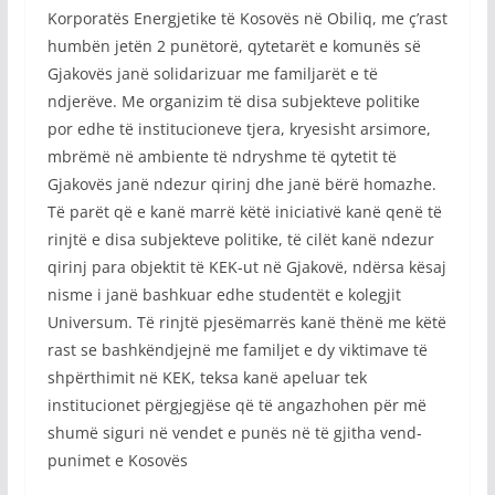
Korporatës Energjetike të Kosovës në Obiliq, me ç’rast
humbën jetën 2 punëtorë, qytetarët e komunës së
Gjakovës janë solidarizuar me familjarët e të
ndjerëve. Me organizim të disa subjekteve politike
por edhe të institucioneve tjera, kryesisht arsimore,
mbrëmë në ambiente të ndryshme të qytetit të
Gjakovës janë ndezur qirinj dhe janë bërë homazhe.
Të parët që e kanë marrë këtë iniciativë kanë qenë të
rinjtë e disa subjekteve politike, të cilët kanë ndezur
qirinj para objektit të KEK-ut në Gjakovë, ndërsa kësaj
nisme i janë bashkuar edhe studentët e kolegjit
Universum. Të rinjtë pjesëmarrës kanë thënë me këtë
rast se bashkëndjejnë me familjet e dy viktimave të
shpërthimit në KEK, teksa kanë apeluar tek
institucionet përgjegjëse që të angazhohen për më
shumë siguri në vendet e punës në të gjitha vend-
punimet e Kosovës