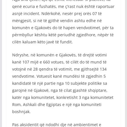
qenë ecuria e fushatës, me ç’rast nuk është raportuar
asnjë incident. Ndërkohë, nesër prej orës 07 të
mëngjesit, si në të gjithë vendin ashtu edhe në
komunën e Gjakovës do të hapen vendvotimet, për ta
përmbyllur kështu këtë periudhë zgjedhore, nëpër të
cilën kaluam këto javë të fundit.
Ndryshe, në komunën e Gjakovës, të drejtë votimi
kanë 107 mijë e 660 votues, të cilët do të mund të
votojnë në 28 qendra të votimit, me gjithsejtë 134
vendvotime. Votuesit kanë mundësi të zgjedhin 5
kandidatë të një partie nga 10 subjekte politike sa
garojnë në Gjakovë, nga të cilat gjashtë shqiptare,
katër nga komunitetet, konkretisht 3 nga komunitetet
Rom, Ashkali dhe Egjiptas e një nga komuniteti
boshnjak.
Pas aksidentit që ndodhi dje në ambientimet e