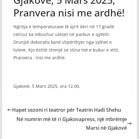
Pranvera nisi me ardhë!
Ngritja e temperaturave të ajrit deri në 17 gradë
celciuz ka mbushur ulëset në parkun e qytetit.
Drunjtë dekorativ kanë shpërthyer nga sythet e
luleve. Kjo është shenjë se stina më e bukur e vitit,
Pranvera , nisi me ardhë.
Gjakovë, 5 Mars 2025, ora 12.00.
Hapet sezoni ri teatror për Teatrin Hadi Shehu
Në numrin më të ri Gjakovapress, një mbrëmje
Marsi në Gjakovë