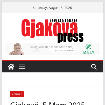
Skip
Saturday, August 8, 2026
to
content
AKTUALE
Gjakovë, 5 Mars 2025,