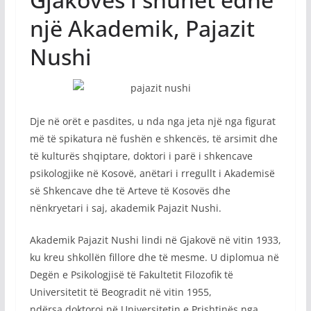
një Akademik, Pajazit
Nushi
Dje në orët e pasdites, u nda nga jeta një nga figurat
më të spikatura në fushën e shkencës, të arsimit dhe
të kulturës shqiptare, doktori i parë i shkencave
psikologjike në Kosovë, anëtari i rregullt i Akademisë
së Shkencave dhe të Arteve të Kosovës dhe
nënkryetari i saj, akademik Pajazit Nushi.
Akademik Pajazit Nushi lindi në Gjakovë në vitin 1933,
ku kreu shkollën fillore dhe të mesme. U diplomua në
Degën e Psikologjisë të Fakultetit Filozofik të
Universitetit të Beogradit në vitin 1955,
ndërsa doktoroi në Universitetin e Prishtinës nga