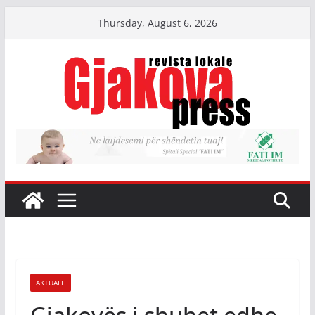
Skip
Thursday, August 6, 2026
to
content
AKTUALE
Gjakovës i shuhet edhe