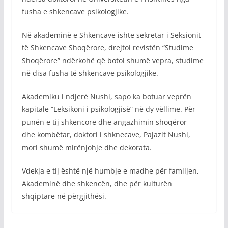
fusha e shkencave psikologjike.
Në akademinë e Shkencave ishte sekretar i Seksionit
të Shkencave Shoqërore, drejtoi revistën “Studime
Shoqërore” ndërkohë që botoi shumë vepra, studime
në disa fusha të shkencave psikologjike.
Akademiku i ndjerë Nushi, sapo ka botuar veprën
kapitale “Leksikoni i psikologjisë” në dy vëllime. Për
punën e tij shkencore dhe angazhimin shoqëror
dhe kombëtar, doktori i shknecave, Pajazit Nushi,
mori shumë mirënjohje dhe dekorata.
Vdekja e tij është një humbje e madhe për familjen,
Akademinë dhe shkencën, dhe për kulturën
shqiptare në përgjithësi.